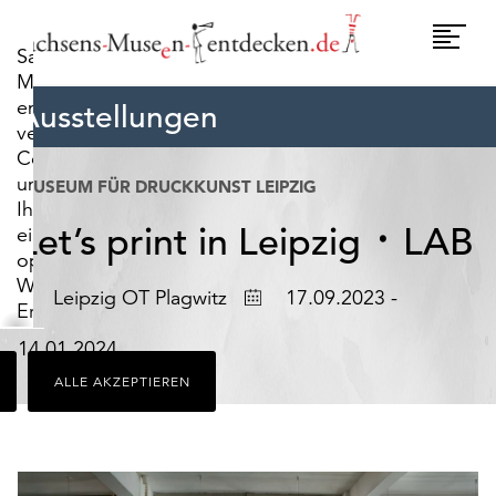
widerrufen.
Umscha
Sachsens-
Naviga
Museen-
entdecken.de
Ausstellungen
verwendet
Cookies,
um
MUSEUM FÜR DRUCKKUNST LEIPZIG
Ihnen
Let’s print in Leipzig ᛫ LAB
ein
optimales
Webseiten-
Ort
Datum
Leipzig OT Plagwitz
17.09.2023 -
Erlebnis
zu
14.01.2024
bieten.
ALLE AKZEPTIEREN
Dazu
zählen
Cookies,
die
für