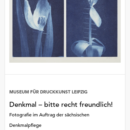
unserer
Datenschutzerklärung
oder
dem
Impressum
.
MUSEUM FÜR DRUCKKUNST LEIPZIG
Denkmal – bitte recht freundlich!
Fotografie im Auftrag der sächsischen
Denkmalpflege