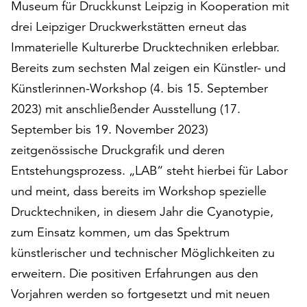
Museum für Druckkunst Leipzig in Kooperation mit
auf
drei Leipziger Druckwerkstätten erneut das
„Alle
akzeptieren“,
Immaterielle Kulturerbe Drucktechniken erlebbar.
um
Bereits zum sechsten Mal zeigen ein Künstler- und
alle
Künstlerinnen-Workshop (4. bis 15. September
Cookies
zu
2023) mit anschließender Ausstellung (17.
akzeptieren.
September bis 19. November 2023)
Sie
zeitgenössische Druckgrafik und deren
können
Entstehungsprozess. „LAB“ steht hierbei für Labor
Ihr
Einverständnis
und meint, dass bereits im Workshop spezielle
jederzeit
Drucktechniken, in diesem Jahr die Cyanotypie,
ändern
zum Einsatz kommen, um das Spektrum
und
widerrufen.
künstlerischer und technischer Möglichkeiten zu
Dafür
erweitern. Die positiven Erfahrungen aus den
steht
Vorjahren werden so fortgesetzt und mit neuen
Ihnen