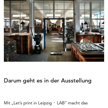
den
Betrieb
der
Seite
notwendig
sind
(funktionale
Cookies),
sowie
solche,
die
lediglich
zu
anonymen
Darum geht es in der Ausstellung
Statistikzwecken
genutzt
werden.
Klicken
Mit „Let’s print in Leipzig ᛫ LAB“ macht das
Sie