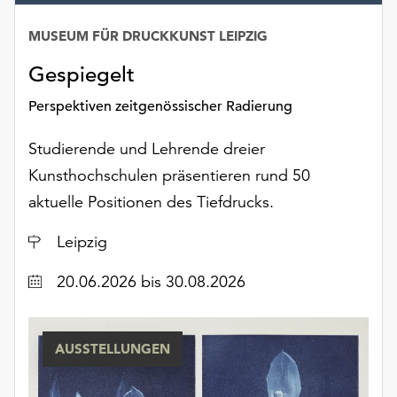
Möchten
Sie
MUSEUM FÜR DRUCKKUNST LEIPZIG
die
Gespiegelt
verwendeten
Cookies
Perspektiven zeitgenössischer Radierung
anpassen,
erreichen
Studierende und Lehrende dreier
Sie
die
Kunsthochschulen präsentieren rund 50
Einstellungen
aktuelle Positionen des Tiefdrucks.
über
die
Ort
Leipzig
Schaltfläche
„Auswählen“.
Datum
20.06.2026
bis 30.08.2026
Weitere
Informationen
AUSSTELLUNGEN
finden
Sie
in