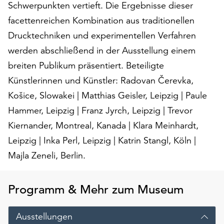
am
Schwerpunkten vertieft. Die Ergebnisse dieser
Ende
facettenreichen Kombination aus traditionellen
der
Drucktechniken und experimentellen Verfahren
Seite
werden abschließend in der Ausstellung einem
die
Schaltfläche
breiten Publikum präsentiert. Beteiligte
„Cookie-
Künstlerinnen und Künstler: Radovan Čerevka,
Einstellungen“
Košice, Slowakei | Matthias Geisler, Leipzig | Paule
zur
Verfügung.
Hammer, Leipzig | Franz Jyrch, Leipzig | Trevor
Funktionale
Kiernander, Montreal, Kanada | Klara Meinhardt,
Cookies
Leipzig | Inka Perl, Leipzig | Katrin Stangl, Köln |
werden
auch
Majla Zeneli, Berlin.
ohne
Ihr
Programm & Mehr zum Museum
Einverständnis
weiterhin
ausgeführt.
Ausstellungen