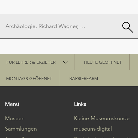
Schnellzugriff
FÜR LEHRER & ERZIEHER
HEUTE GEÖFFNET
MONTAGS GEÖFFNET
BARRIEREARM
Menü
Links
Museen
Kleine Museumskunde
Sammlungen
museum-digital