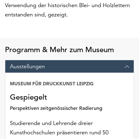
am
Verwendung der historischen Blei- und Holzlettern
Ende
entstanden sind, gezeigt.
der
Seite
die
Schaltfläche
„Cookie-
Programm & Mehr zum Museum
Einstellungen“
zur
Ausstellungen
Verfügung.
Funktionale
Cookies
MUSEUM FÜR DRUCKKUNST LEIPZIG
werden
auch
Gespiegelt
ohne
Perspektiven zeitgenössischer Radierung
Ihr
Einverständnis
Studierende und Lehrende dreier
weiterhin
ausgeführt.
Kunsthochschulen präsentieren rund 50