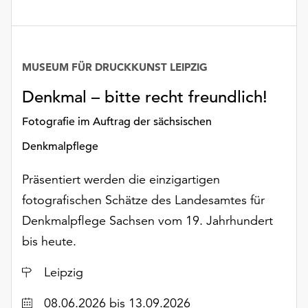
unserer
Datenschutzerklärung
oder
dem
MUSEUM FÜR DRUCKKUNST LEIPZIG
Impressum
.
Denkmal – bitte recht freundlich!
Fotografie im Auftrag der sächsischen
Denkmalpflege
Präsentiert werden die einzigartigen
fotografischen Schätze des Landesamtes für
Denkmalpflege Sachsen vom 19. Jahrhundert
bis heute.
Ort
Leipzig
Datum
08.06.2026
bis 13.09.2026