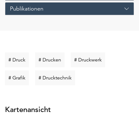
Publikationen
Schlüsselwort
Schlüsselwort
Schlüsselwort
# Druck
# Drucken
# Druckwerk
suchen
suchen
suchen
Schlüsselwort
Schlüsselwort
# Grafik
# Drucktechnik
suchen
suchen
Kartenansicht