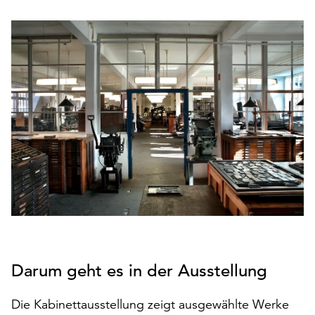
den
Betrieb
der
Seite
notwendig
sind
(funktionale
Cookies),
sowie
solche,
die
lediglich
zu
anonymen
Statistikzwecken
genutzt
Darum geht es in der Ausstellung
werden.
Klicken
Die Kabinettausstellung zeigt ausgewählte Werke
Sie