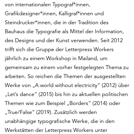
von internationalen Typograf*innen,
auf
„Alle
Grafikdesigner*innen, Kalligraf*innen und
akzeptieren“,
Steindrucker*innen, die in der Tradition des
um
Bauhaus die Typografie als Mittel der Information,
alle
des Designs und der Kunst verwenden. Seit 2012
Cookies
zu
trifft sich die Gruppe der Letterpress Workers
akzeptieren.
jährlich zu einem Workshop in Mailand, um
Sie
gemeinsam zu einem vorher festgelegten Thema zu
können
Ihr
arbeiten. So reichen die Themen der ausgestellten
Einverständnis
Werke von „A world without electricity“ (2012) über
jederzeit
„Let’s dance“ (2015) bis hin zu aktuellen politischen
ändern
und
Themen wie zum Beispiel „Borders“ (2014) oder
widerrufen.
„True/False“ (2019). Zusätzlich werden
Dafür
unabhängige typografische Werke, die in den
steht
Ihnen
Werkstätten der Letterpress Workers unter