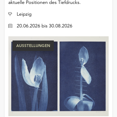
aktuelle Positionen des Tiefdrucks.
Möchten
Sie
Ort
Leipzig
die
verwendeten
Datum
20.06.2026
bis 30.08.2026
Cookies
anpassen,
erreichen
Sie
AUSSTELLUNGEN
die
Einstellungen
über
die
Schaltfläche
„Auswählen“.
Weitere
Informationen
finden
Sie
in