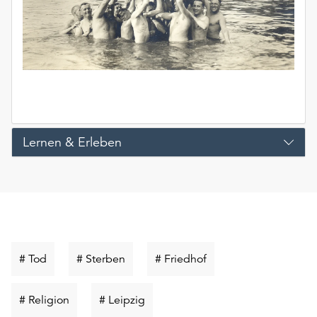
Lernen & Erleben
Schlüsselwort
Schlüsselwort
Schlüsselwort
# Tod
# Sterben
# Friedhof
suchen
suchen
suchen
Schlüsselwort
Schlüsselwort
# Religion
# Leipzig