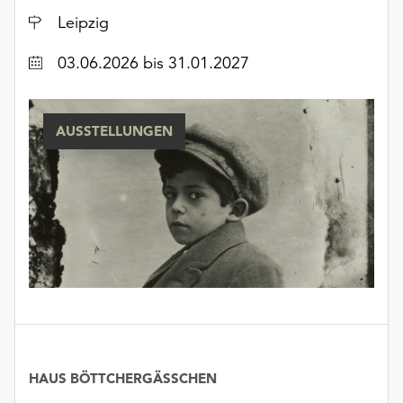
unserer
Ort
Leipzig
Datenschutzerklärung
oder
Datum
03.06.2026
bis 31.01.2027
dem
Impressum
.
AUSSTELLUNGEN
HAUS BÖTTCHERGÄSSCHEN