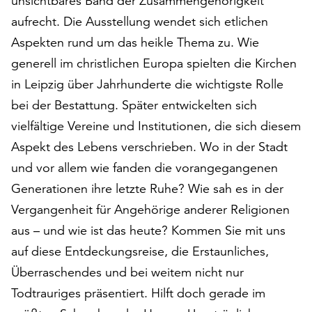
unsichtbares Band der Zusammengehörigkeit
am
aufrecht. Die Ausstellung wendet sich etlichen
Ende
der
Aspekten rund um das heikle Thema zu. Wie
Seite
generell im christlichen Europa spielten die Kirchen
die
in Leipzig über Jahrhunderte die wichtigste Rolle
Schaltfläche
„Cookie-
bei der Bestattung. Später entwickelten sich
Einstellungen“
vielfältige Vereine und Institutionen, die sich diesem
zur
Aspekt des Lebens verschrieben. Wo in der Stadt
Verfügung.
Funktionale
und vor allem wie fanden die vorangegangenen
Cookies
Generationen ihre letzte Ruhe? Wie sah es in der
werden
Vergangenheit für Angehörige anderer Religionen
auch
aus – und wie ist das heute? Kommen Sie mit uns
ohne
Ihr
auf diese Entdeckungsreise, die Erstaunliches,
Einverständnis
Überraschendes und bei weitem nicht nur
weiterhin
Todtrauriges präsentiert. Hilft doch gerade im
ausgeführt.