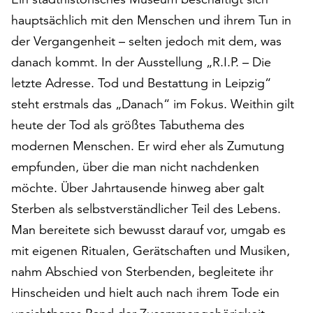
auf
hauptsächlich mit den Menschen und ihrem Tun in
„Alle
der Vergangenheit – selten jedoch mit dem, was
akzeptieren“,
danach kommt. In der Ausstellung „R.I.P. – Die
um
alle
letzte Adresse. Tod und Bestattung in Leipzig“
Cookies
steht erstmals das „Danach“ im Fokus. Weithin gilt
zu
heute der Tod als größtes Tabuthema des
akzeptieren.
Sie
modernen Menschen. Er wird eher als Zumutung
können
empfunden, über die man nicht nachdenken
Ihr
möchte. Über Jahrtausende hinweg aber galt
Einverständnis
jederzeit
Sterben als selbstverständlicher Teil des Lebens.
ändern
Man bereitete sich bewusst darauf vor, umgab es
und
mit eigenen Ritualen, Gerätschaften und Musiken,
widerrufen.
Dafür
nahm Abschied von Sterbenden, begleitete ihr
steht
Hinscheiden und hielt auch nach ihrem Tode ein
Ihnen