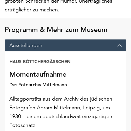
größten Schrecken der Humor, Unerträgliches
Möchten
erträglicher zu machen.
Sie
die
verwendeten
Programm & Mehr zum Museum
Cookies
anpassen,
erreichen
Ausstellungen
Sie
die
HAUS BÖTTCHERGÄSSCHEN
Einstellungen
über
Momentaufnahme
die
Schaltfläche
Das Fotoarchiv Mittelmann
„Auswählen“.
Alltagporträts aus dem Archiv des jüdischen
Weitere
Fotografen Abram Mittelmann, Leipzig, um
Informationen
finden
1930 – einem deutschlandweit einzigartigen
Sie
Fotoschatz
in