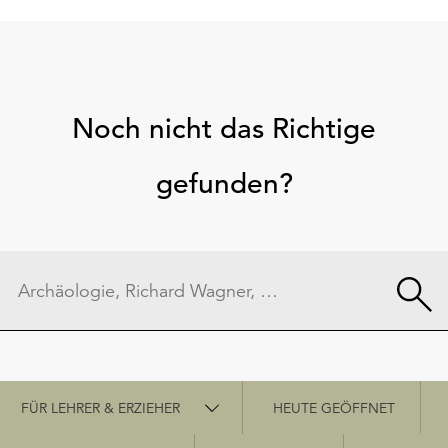
Noch nicht das Richtige
gefunden?
Schnellzugriff
FÜR LEHRER & ERZIEHER
HEUTE GEÖFFNET