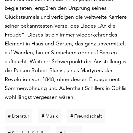
am
begleiteten, erspüren den Ursprung seines
Ende
der
Glückstaumels und verfolgen die weltweite Karriere
Seite
seiner bekanntesten Verse, des Liedes „An die
die
Freude“. Dieses ist ein immer wiederkehrendes
Schaltfläche
Element in Haus und Garten, das ganz unvermittelt
„Cookie-
Einstellungen“
auf Wänden, hinter Sträuchern oder auf Bänken
zur
auftaucht. Weiterer Schwerpunkt der Ausstellung ist
Verfügung.
die Person Robert Blums, jenes Märtyrers der
Funktionale
Cookies
Revolution von 1848, ohne dessen Engagement
werden
Sommerwohnung und Aufenthalt Schillers in Gohlis
auch
wohl längst vergessen wären.
ohne
Ihr
Einverständnis
Schlüsselwort
Schlüsselwort
Schlüsselwort
# Literatur
# Musik
# Freundschaft
weiterhin
suchen
suchen
suchen
ausgeführt.