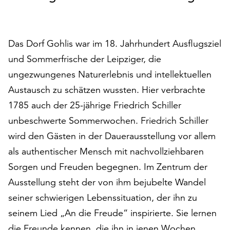
auf
„Alle
akzeptieren“,
Das Dorf Gohlis war im 18. Jahrhundert Ausflugsziel
um
alle
und Sommerfrische der Leipziger, die
Cookies
ungezwungenes Naturerlebnis und intellektuellen
zu
Austausch zu schätzen wussten. Hier verbrachte
akzeptieren.
Sie
1785 auch der 25-jährige Friedrich Schiller
können
unbeschwerte Sommerwochen. Friedrich Schiller
Ihr
wird den Gästen in der Dauerausstellung vor allem
Einverständnis
als authentischer Mensch mit nachvollziehbaren
jederzeit
ändern
Sorgen und Freuden begegnen. Im Zentrum der
und
Ausstellung steht der von ihm bejubelte Wandel
widerrufen.
seiner schwierigen Lebenssituation, der ihn zu
Dafür
steht
seinem Lied „An die Freude“ inspirierte. Sie lernen
Ihnen
die Freunde kennen, die ihn in jenen Wochen