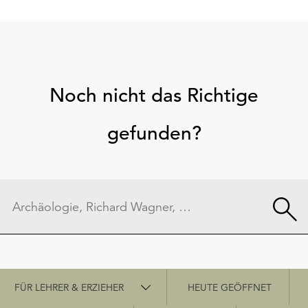
Noch nicht das Richtige
gefunden?
Schnellzugriff
FÜR LEHRER & ERZIEHER
HEUTE GEÖFFNET