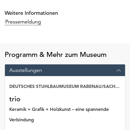
am
Ende
Weitere Informationen
der
Pressemeldung
Seite
die
Schaltfläche
„Cookie-
Einstellungen“
Programm & Mehr zum Museum
zur
Verfügung.
Funktionale
Ausstellungen
Cookies
werden
DEUTSCHES STUHLBAUMUSEUM RABENAU/SACHSEN
auch
ohne
trio
Ihr
Einverständnis
Keramik + Grafik + Holzkunst – eine spannende
weiterhin
Verbindung
ausgeführt.