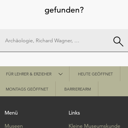
gefunden?
Schnellzugriff
FÜR LEHRER & ERZIEHER
HEUTE GEÖFFNET
MONTAGS GEÖFFNET
BARRIEREARM
Menü
Links
Museen
Kleine Museumskunde