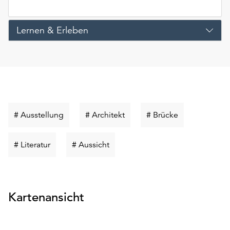
Lernen & Erleben
Schlüsselwort
Schlüsselwort
Schlüsselwort
# Ausstellung
# Architekt
# Brücke
suchen
suchen
suchen
Schlüsselwort
Schlüsselwort
# Literatur
# Aussicht
suchen
suchen
Kartenansicht