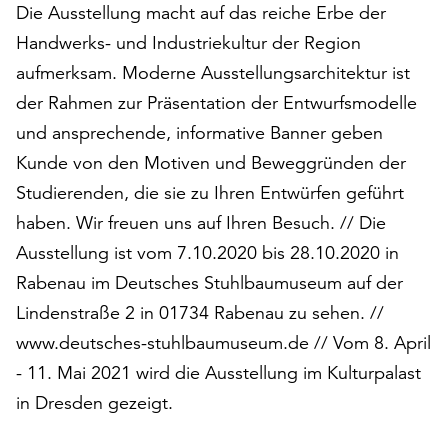
Die Ausstellung macht auf das reiche Erbe der
auf
Handwerks- und Industriekultur der Region
„Alle
akzeptieren“,
aufmerksam. Moderne Ausstellungsarchitektur ist
um
der Rahmen zur Präsentation der Entwurfsmodelle
alle
und ansprechende, informative Banner geben
Cookies
zu
Kunde von den Motiven und Beweggründen der
akzeptieren.
Studierenden, die sie zu Ihren Entwürfen geführt
Sie
haben. Wir freuen uns auf Ihren Besuch. // Die
können
Ihr
Ausstellung ist vom 7.10.2020 bis 28.10.2020 in
Einverständnis
Rabenau im Deutsches Stuhlbaumuseum auf der
jederzeit
Lindenstraße 2 in 01734 Rabenau zu sehen. //
ändern
und
www.deutsches-stuhlbaumuseum.de // Vom 8. April
widerrufen.
- 11. Mai 2021 wird die Ausstellung im Kulturpalast
Dafür
in Dresden gezeigt.
steht
Ihnen