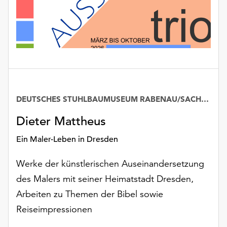
unserer
Datenschutzerklärung
oder
dem
Impressum
.
DEUTSCHES STUHLBAUMUSEUM RABENAU/SACHSEN
Dieter Mattheus
Ein Maler-Leben in Dresden
Werke der künstlerischen Auseinandersetzung
des Malers mit seiner Heimatstadt Dresden,
Arbeiten zu Themen der Bibel sowie
Reiseimpressionen