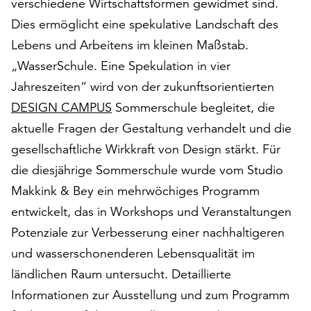
verschiedene Wirtschaftsformen gewidmet sind.
am
Ende
Dies ermöglicht eine spekulative Landschaft des
der
Lebens und Arbeitens im kleinen Maßstab.
Seite
„WasserSchule. Eine Spekulation in vier
die
Jahreszeiten“ wird von der zukunftsorientierten
Schaltfläche
„Cookie-
DESIGN CAMPUS
Sommerschule begleitet, die
Einstellungen“
aktuelle Fragen der Gestaltung verhandelt und die
zur
gesellschaftliche Wirkkraft von Design stärkt. Für
Verfügung.
Funktionale
die diesjährige Sommerschule wurde vom Studio
Cookies
Makkink & Bey ein mehrwöchiges Programm
werden
entwickelt, das in Workshops und Veranstaltungen
auch
ohne
Potenziale zur Verbesserung einer nachhaltigeren
Ihr
und wasserschonenderen Lebensqualität im
Einverständnis
ländlichen Raum untersucht. Detaillierte
weiterhin
ausgeführt.
Informationen zur Ausstellung und zum Programm