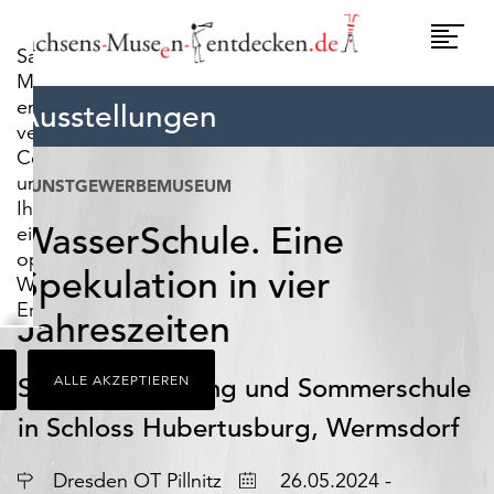
widerrufen.
Umscha
Sachsens-
Naviga
Museen-
entdecken.de
Ausstellungen
verwendet
Cookies,
um
KUNSTGEWERBEMUSEUM
Ihnen
WasserSchule. Eine
ein
optimales
Spekulation in vier
Webseiten-
Erlebnis
Jahreszeiten
zu
bieten.
Sonderausstellung und Sommerschule
ALLE AKZEPTIEREN
Dazu
zählen
in Schloss Hubertusburg, Wermsdorf
Cookies,
die
Ort
Datum
Dresden OT Pillnitz
26.05.2024 -
für