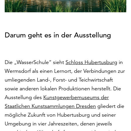
auf
„Alle
akzeptieren“,
um
alle
Darum geht es in der Ausstellung
Cookies
zu
akzeptieren.
Sie
Die „WasserSchule“ sieht
Schloss Hubertusburg
in
können
Wermsdorf als einen Lernort, der Verbindungen zur
Ihr
umliegenden Land-, Forst- und Teichwirtschaft
Einverständnis
jederzeit
sowie anderen lokalen Produktionen herstellt. Die
ändern
Ausstellung des
Kunstgewerbemuseums der
und
Staatlichen Kunstsammlungen Dresden
gliedert die
widerrufen.
Dafür
mögliche Zukunft von Hubertusburg und seiner
steht
Umgebung in vier Jahreszeiten, denen jeweils
Ihnen