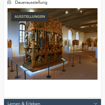
Dauerausstellung
unserer
Datenschutzerklärung
oder
AUSSTELLUNGEN
dem
Impressum
.
Lernen & Erleben