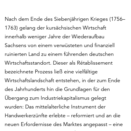
auf
„Alle
Nach dem Ende des Siebenjährigen Krieges (1756–
akzeptieren“,
um
1763) gelang der kursächsischen Wirtschaft
alle
innerhalb weniger Jahre der Wiederaufbau
Cookies
Sachsens von einem verwüsteten und finanziell
zu
akzeptieren.
ruinierten Land zu einem führenden deutschen
Sie
Wirtschaftsstandort. Dieser als Rétablissement
können
bezeichnete Prozess ließ eine vielfältige
Ihr
Einverständnis
Wirtschaftslandschaft entstehen, in der zum Ende
jederzeit
des Jahrhunderts hin die Grundlagen für den
ändern
Übergang zum Industriekapitalismus gelegt
und
wurden: Das mittelalterliche Instrument der
widerrufen.
Dafür
Handwerkerzünfte erlebte – reformiert und an die
steht
neuen Erfordernisse des Marktes angepasst – eine
Ihnen