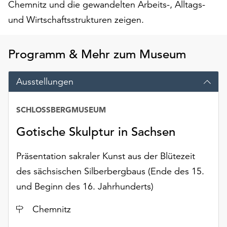
Chemnitz und die gewandelten Arbeits-, Alltags-
Möchten
Sie
und Wirtschaftsstrukturen zeigen.
die
verwendeten
Programm & Mehr zum Museum
Cookies
anpassen,
erreichen
Ausstellungen
Sie
die
SCHLOSSBERGMUSEUM
Einstellungen
Datum
über
Gotische Skulptur in Sachsen
die
Schaltfläche
Präsentation sakraler Kunst aus der Blütezeit
„Auswählen“.
des sächsischen Silberbergbaus (Ende des 15.
Weitere
und Beginn des 16. Jahrhunderts)
Informationen
finden
Ort
Chemnitz
Sie
in