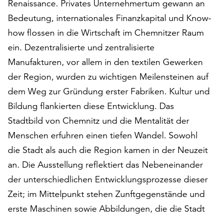
Renaissance. Privates Unternehmertum gewann an
am
Ende
Bedeutung, internationales Finanzkapital und Know-
der
how flossen in die Wirtschaft im Chemnitzer Raum
Seite
ein. Dezentralisierte und zentralisierte
die
Schaltfläche
Manufakturen, vor allem in den textilen Gewerken
„Cookie-
der Region, wurden zu wichtigen Meilensteinen auf
Einstellungen“
dem Weg zur Gründung erster Fabriken. Kultur und
zur
Verfügung.
Bildung flankierten diese Entwicklung. Das
Funktionale
Stadtbild von Chemnitz und die Mentalität der
Cookies
Menschen erfuhren einen tiefen Wandel. Sowohl
werden
die Stadt als auch die Region kamen in der Neuzeit
auch
ohne
an. Die Ausstellung reflektiert das Nebeneinander
Ihr
der unterschiedlichen Entwicklungsprozesse dieser
Einverständnis
Zeit; im Mittelpunkt stehen Zunftgegenstände und
weiterhin
ausgeführt.
erste Maschinen sowie Abbildungen, die die Stadt