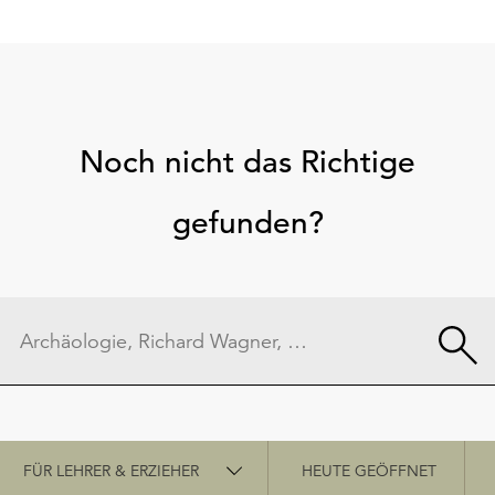
Noch nicht das Richtige
gefunden?
Schnellzugriff
FÜR LEHRER & ERZIEHER
HEUTE GEÖFFNET