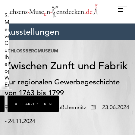
widerrufen.
Umscha
Sachsens-
Naviga
Museen-
entdecken.de
Ausstellungen
verwendet
Cookies,
um
SCHLOSSBERGMUSEUM
Ihnen
Zwischen Zunft und Fabrik
ein
optimales
Webseiten-
Zur regionalen Gewerbegeschichte
Erlebnis
zu
von 1763 bis 1799
bieten.
ALLE AKZEPTIEREN
Dazu
Ort
Datum
Chemnitz OT Schloßchemnitz
23.06.2024
zählen
Cookies,
- 24.11.2024
die
für