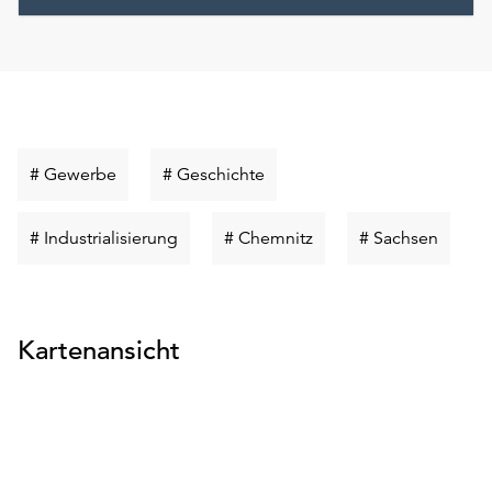
Schlüsselwort
Schlüsselwort
# Gewerbe
# Geschichte
suchen
suchen
Schlüsselwort
Schlüsselwort
Schlüs
# Industrialisierung
# Chemnitz
# Sachsen
suchen
suchen
suche
Kartenansicht