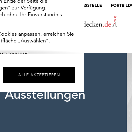
m Ende der Seite die
MUSEUMSPORTAL
DIE LANDESSTELLE
FORTBIL
ngen“ zur Verfügung.
h ohne Ihr Einverständnis
ookies anpassen, erreichen Sie
ltfläche „Auswählen“.
e in unserer
m
Impressum
.
ALLE AKZEPTIEREN
Ausstellungen