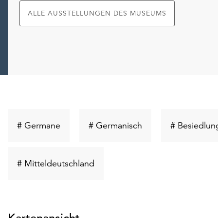
ALLE AUSSTELLUNGEN DES MUSEUMS
Schlüsselwort
Schlüsselwort
# Germane
# Germanisch
# Besiedlun
suchen
suchen
Schlüsselwort
# Mitteldeutschland
suchen