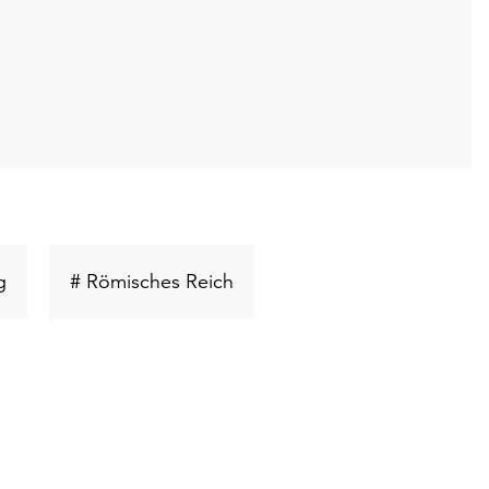
Schlüsselwort
Schlüsselwort
g
# Römisches Reich
suchen
suchen