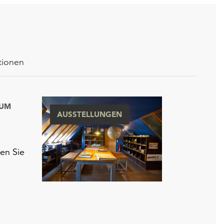
tionen
IUM
AUSSTELLUNGEN
en Sie