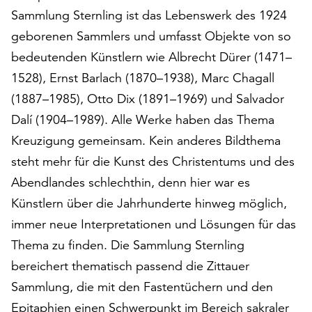
am
Sammlung Sternling ist das Lebenswerk des 1924
Ende
geborenen Sammlers und umfasst Objekte von so
der
Seite
bedeutenden Künstlern wie Albrecht Dürer (1471–
die
1528), Ernst Barlach (1870–1938), Marc Chagall
Schaltfläche
(1887–1985), Otto Dix (1891–1969) und Salvador
„Cookie-
Einstellungen“
Dalí (1904–1989). Alle Werke haben das Thema
zur
Kreuzigung gemeinsam. Kein anderes Bildthema
Verfügung.
steht mehr für die Kunst des Christentums und des
Funktionale
Abendlandes schlechthin, denn hier war es
Cookies
werden
Künstlern über die Jahrhunderte hinweg möglich,
auch
immer neue Interpretationen und Lösungen für das
ohne
Thema zu finden. Die Sammlung Sternling
Ihr
Einverständnis
bereichert thematisch passend die Zittauer
weiterhin
Sammlung, die mit den Fastentüchern und den
ausgeführt.
Epitaphien einen Schwerpunkt im Bereich sakraler