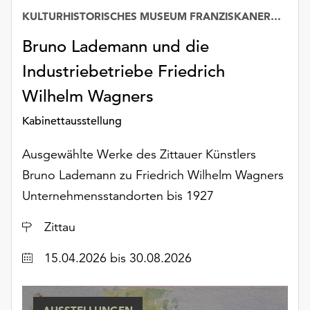
unserer
KULTURHISTORISCHES MUSEUM FRANZISKANERKLOSTER
Datenschutzerklärung
oder
Bruno Lademann und die
dem
Industriebetriebe Friedrich
Impressum
.
Wilhelm Wagners
Kabinettausstellung
Ausgewählte Werke des Zittauer Künstlers
Bruno Lademann zu Friedrich Wilhelm Wagners
Unternehmensstandorten bis 1927
Ort
Zittau
Datum
15.04.2026
bis 30.08.2026