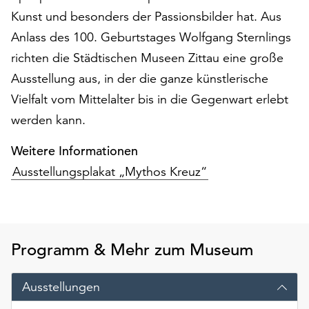
Möchten
Kunst und besonders der Passionsbilder hat. Aus
Sie
Anlass des 100. Geburtstages Wolfgang Sternlings
die
verwendeten
richten die Städtischen Museen Zittau eine große
Cookies
Ausstellung aus, in der die ganze künstlerische
anpassen,
Vielfalt vom Mittelalter bis in die Gegenwart erlebt
erreichen
werden kann.
Sie
die
Weitere Informationen
Einstellungen
über
Ausstellungsplakat „Mythos Kreuz“
die
Schaltfläche
„Auswählen“.
Weitere
Programm & Mehr zum Museum
Informationen
finden
Ausstellungen
Sie
in