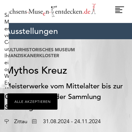
widerrufen.
Umscha
Sachsens-
Naviga
Museen-
entdecken.de
Ausstellungen
verwendet
Cookies,
um
KULTURHISTORISCHES MUSEUM
Ihnen
FRANZISKANERKLOSTER
ein
Mythos Kreuz
optimales
Webseiten-
Erlebnis
Meisterwerke vom Mittelalter bis zur
zu
Gegenwart aus der Sammlung
bieten.
ALLE AKZEPTIEREN
Dazu
Sternling
zählen
Cookies,
Ort
Datum
Zittau
31.08.2024 - 24.11.2024
die
für