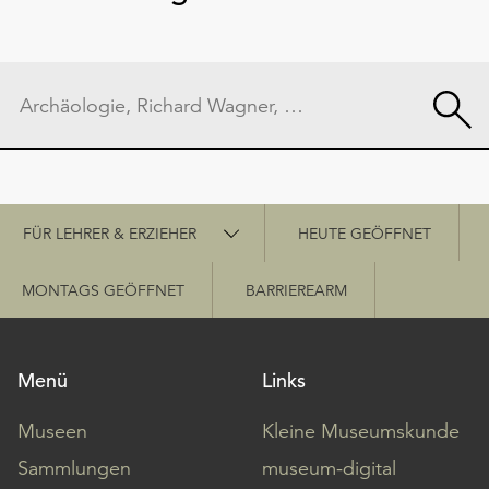
Schnellzugriff
FÜR LEHRER & ERZIEHER
HEUTE GEÖFFNET
MONTAGS GEÖFFNET
BARRIEREARM
Menü
Links
Museen
Kleine Museumskunde
Sammlungen
museum-digital