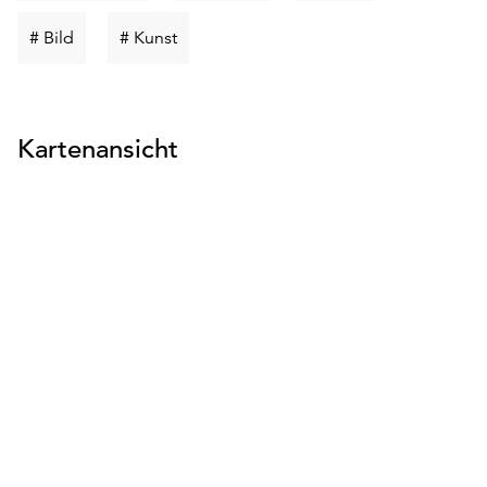
suchen
suchen
suchen
Schlüsselwort
Schlüsselwort
# Bild
# Kunst
suchen
suchen
Kartenansicht