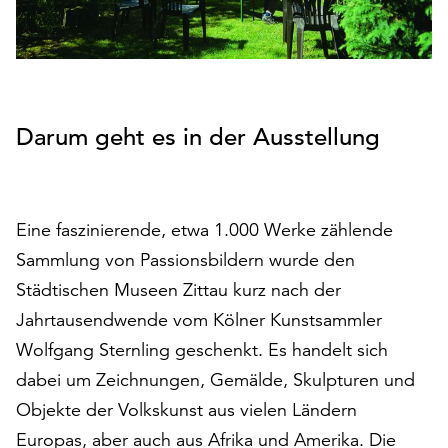
auf
„Alle
akzeptieren“,
um
alle
Darum geht es in der Ausstellung
Cookies
zu
akzeptieren.
Sie
können
Eine faszinierende, etwa 1.000 Werke zählende
Ihr
Sammlung von Passionsbildern wurde den
Einverständnis
Städtischen Museen Zittau kurz nach der
jederzeit
ändern
Jahrtausendwende vom Kölner Kunstsammler
und
Wolfgang Sternling geschenkt. Es handelt sich
widerrufen.
dabei um Zeichnungen, Gemälde, Skulpturen und
Dafür
Objekte der Volkskunst aus vielen Ländern
steht
Ihnen
Europas, aber auch aus Afrika und Amerika. Die