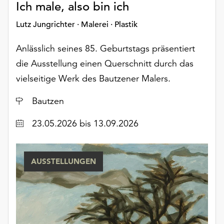
Ich male, also bin ich
Möchten
Sie
Lutz Jungrichter · Malerei · Plastik
die
verwendeten
Anlässlich seines 85. Geburtstags präsentiert
Cookies
die Ausstellung einen Querschnitt durch das
anpassen,
erreichen
vielseitige Werk des Bautzener Malers.
Sie
die
Ort
Bautzen
Einstellungen
über
Datum
23.05.2026
bis 13.09.2026
die
Schaltfläche
„Auswählen“.
AUSSTELLUNGEN
Weitere
Informationen
finden
Sie
in