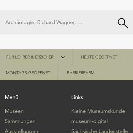
Schnellzugriff
FÜR LEHRER & ERZIEHER
HEUTE GEÖFFNET
MONTAGS GEÖFFNET
BARRIEREARM
Menü
Links
Museen
Kleine Museumskunde
Sammlungen
museum-digital
Ausstellungen
Sächsische Landesstelle