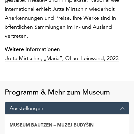
am
international erhielt Jutta Mirtschin wiederholt
Ende
der
Anerkennungen und Preise. Ihre Werke sind in
Seite
öffentlichen Sammlungen im In- und Ausland
die
vertreten.
Schaltfläche
„Cookie-
Weitere Informationen
Einstellungen“
zur
Jutta Mirtschin, „Maria“, Öl auf Leinwand, 2023
Verfügung.
Funktionale
Cookies
werden
Programm & Mehr zum Museum
auch
ohne
Ihr
Ausstellungen
Einverständnis
weiterhin
MUSEUM BAUTZEN – MUZEJ BUDYŠIN
ausgeführt.