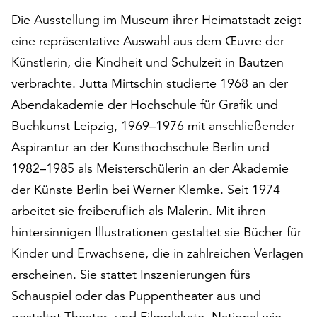
auf
Die Ausstellung im Museum ihrer Heimatstadt zeigt
„Alle
eine repräsentative Auswahl aus dem Œuvre der
akzeptieren“,
Künstlerin, die Kindheit und Schulzeit in Bautzen
um
alle
verbrachte. Jutta Mirtschin studierte 1968 an der
Cookies
Abendakademie der Hochschule für Grafik und
zu
Buchkunst Leipzig, 1969–1976 mit anschließender
akzeptieren.
Sie
Aspirantur an der Kunsthochschule Berlin und
können
1982–1985 als Meisterschülerin an der Akademie
Ihr
der Künste Berlin bei Werner Klemke. Seit 1974
Einverständnis
jederzeit
arbeitet sie freiberuflich als Malerin. Mit ihren
ändern
hintersinnigen Illustrationen gestaltet sie Bücher für
und
Kinder und Erwachsene, die in zahlreichen Verlagen
widerrufen.
erscheinen. Sie stattet Inszenierungen fürs
Dafür
steht
Schauspiel oder das Puppentheater aus und
Ihnen
gestaltet Theater- und Filmplakate. National wie