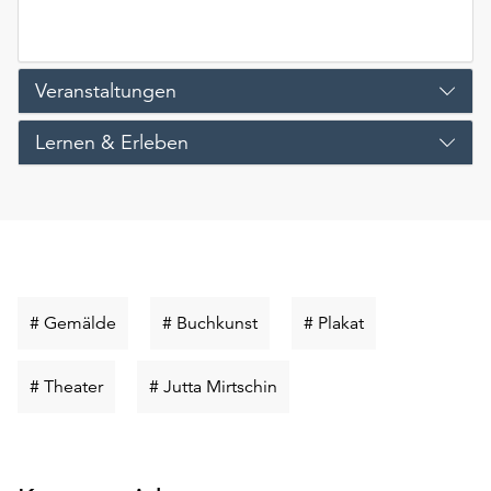
Veranstaltungen
Lernen & Erleben
Schlüsselwort
Schlüsselwort
Schlüsselwort
# Gemälde
# Buchkunst
# Plakat
suchen
suchen
suchen
Schlüsselwort
Schlüsselwort
# Theater
# Jutta Mirtschin
suchen
suchen