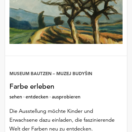
unserer
Datenschutzerklärung
oder
dem
Impressum
.
MUSEUM BAUTZEN – MUZEJ BUDYŠIN
Farbe erleben
sehen · entdecken · ausprobieren
Die Ausstellung möchte Kinder und
Erwachsene dazu einladen, die faszinierende
Welt der Farben neu zu entdecken.