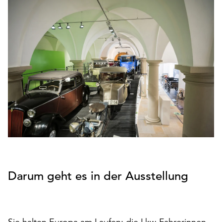
den
Betrieb
der
Seite
notwendig
sind
(funktionale
Cookies),
sowie
solche,
die
lediglich
zu
anonymen
Statistikzwecken
Darum geht es in der Ausstellung
genutzt
werden.
Klicken
Sie
Sie halten Europa am Laufen: die Lkw-Fahrerinnen