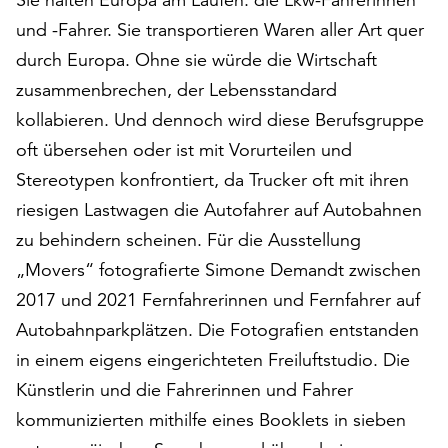
auf
und -Fahrer. Sie transpor­tieren Waren aller Art quer
„Alle
durch Europa. Ohne sie würde die Wirtschaft
akzeptieren“,
um
zusammen­brechen, der Lebens­standard
alle
kollabieren. Und dennoch wird diese Berufs­gruppe
Cookies
oft übersehen oder ist mit Vorurteilen und
zu
Stereotypen konfrontiert, da Trucker oft mit ihren
akzeptieren.
Sie
riesigen Lastwagen die Autofahrer auf Autobahnen
können
zu behindern scheinen. Für die Ausstellung
Ihr
„Movers“ fotogra­fierte Simone Demandt zwischen
Einverständnis
jederzeit
2017 und 2021 Fernfah­re­rinnen und Fernfahrer auf
ändern
Autobahn­park­plätzen. Die Fotografien entstanden
und
in einem eigens eingerichteten Freiluft­studio. Die
widerrufen.
Dafür
Künstlerin und die Fahrerinnen und Fahrer
steht
kommuni­zierten mithilfe eines Booklets in sieben
Ihnen