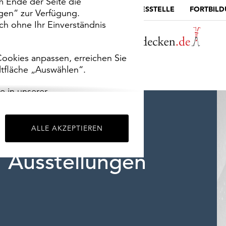
m Ende der Seite die
MUSEUMSPORTAL
DIE LANDESSTELLE
FORTBIL
ngen“ zur Verfügung.
h ohne Ihr Einverständnis
ookies anpassen, erreichen Sie
ltfläche „Auswählen“.
e in unserer
m
Impressum
.
ALLE AKZEPTIEREN
Ausstellungen