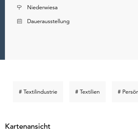
Ort
Niederwiesa
Dauerausstellung
Schlüsselwort
Schlüsselwort
# Textilindustrie
# Textilien
# Persön
suchen
suchen
Kartenansicht