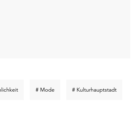
Schlüsselwort
Schlüsselwort
Schlüss
lichkeit
# Mode
# Kulturhauptstadt
suchen
suchen
suchen