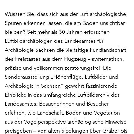
auf
„Alle
Wussten Sie, dass sich aus der Luft archäologische
akzeptieren“,
Spuren erkennen lassen, die am Boden unsichtbar
um
bleiben? Seit mehr als 30 Jahren erforschen
alle
Cookies
Luftbildarchäologen des Landesamtes für
zu
Archäologie Sachsen die vielfältige Fundlandschaft
akzeptieren.
des Freistaates aus dem Flugzeug – systematisch,
Sie
präzise und vollkommen zerstörungsfrei. Die
können
Ihr
Sonderausstellung „Höhenflüge. Luftbilder und
Einverständnis
Archäologie in Sachsen“ gewährt faszinierende
jederzeit
Einblicke in das umfangreiche Luftbildarchiv des
ändern
und
Landesamtes. Besucherinnen und Besucher
widerrufen.
erfahren, wie Landschaft, Boden und Vegetation
Dafür
aus der Vogelperspektive archäologische Hinweise
steht
Ihnen
preisgeben – von alten Siedlungen über Gräber bis