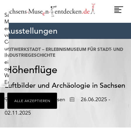
widerrufen.
Umscha
Sachsens-
Naviga
Museen-
entdecken.de
Ausstellungen
verwendet
Cookies,
um
ZEITWERKSTADT – ERLEBNISMUSEUM FÜR STADT- UND
Ihnen
INDUSTRIEGESCHICHTE
ein
Höhenflüge
optimales
Webseiten-
Erlebnis
Luftbilder und Archäologie in Sachsen
zu
bieten.
Ort
Datum
Frankenberg/Sachsen
26.06.2025 -
ALLE AKZEPTIEREN
Dazu
zählen
02.11.2025
Cookies,
die
für