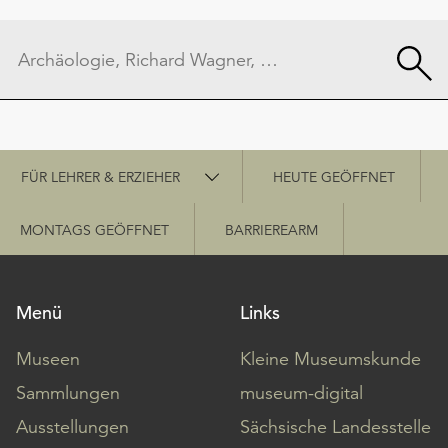
Schnellzugriff
FÜR LEHRER & ERZIEHER
HEUTE GEÖFFNET
MONTAGS GEÖFFNET
BARRIEREARM
Menü
Links
Museen
Kleine Museumskunde
Sammlungen
museum-digital
Ausstellungen
Sächsische Landesstelle