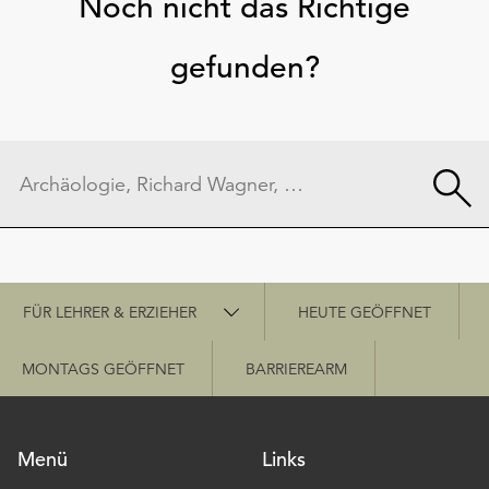
Noch nicht das Richtige
gefunden?
Schnellzugriff
FÜR LEHRER & ERZIEHER
HEUTE GEÖFFNET
MONTAGS GEÖFFNET
BARRIEREARM
Menü
Links