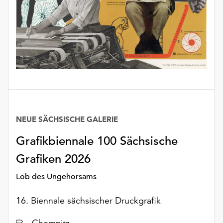
unserer
Datenschutzerklärung
oder
dem
Impressum
.
NEUE SÄCHSISCHE GALERIE
Grafikbiennale 100 Sächsische
Grafiken 2026
Lob des Ungehorsams
16. Biennale sächsischer Druckgrafik
Ort
Chemnitz