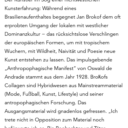
auf
Kunsterfahrung: Während eines
„Alle
Brasilienaufenthaltes begegnet Jan Brokof dem oft
akzeptieren“,
erprobten Umgang der lokalen mit westlicher
um
alle
Dominanzkultur − das rücksichtslose Verschlingen
Cookies
der europäischen Formen, um mit tropischem
zu
Wuchern, mit Wildheit, Naivität und Poesie neue
akzeptieren.
Sie
Kunst entstehen zu lassen. Das impulsgebende
können
„Anthropophagische Manifest“ von Oswald de
Ihr
Andrade stammt aus dem Jahr 1928. Broḱofs
Einverständnis
jederzeit
Collagen sind Hybridwesen aus Mainstreammaterial
ändern
(Mode, Fußball, Kunst, Lifestyle) und seiner
und
antropophagischen Forschung. Das
widerrufen.
Dafür
Ausgangsmaterial wird gnadenlos gefressen. „Ich
steht
trete nicht in Opposition zum Material noch
Ihnen