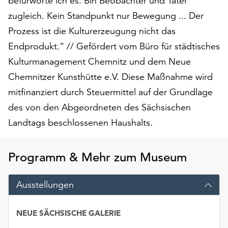
befürworte ich es. Bin Beobachter und Täter
am
zugleich. Kein Standpunkt nur Bewegung ... Der
Ende
der
Prozess ist die Kulturerzeugung nicht das
Seite
Endprodukt.“ // Gefördert vom Büro für städtisches
die
Kulturmanagement Chemnitz und dem Neue
Schaltfläche
„Cookie-
Chemnitzer Kunsthütte e.V. Diese Maßnahme wird
Einstellungen“
mitfinanziert durch Steuermittel auf der Grundlage
zur
des von den Abgeordneten des Sächsischen
Verfügung.
Funktionale
Landtags beschlossenen Haushalts.
Cookies
werden
Programm & Mehr zum Museum
auch
ohne
Ihr
Ausstellungen
Einverständnis
weiterhin
NEUE SÄCHSISCHE GALERIE
ausgeführt.