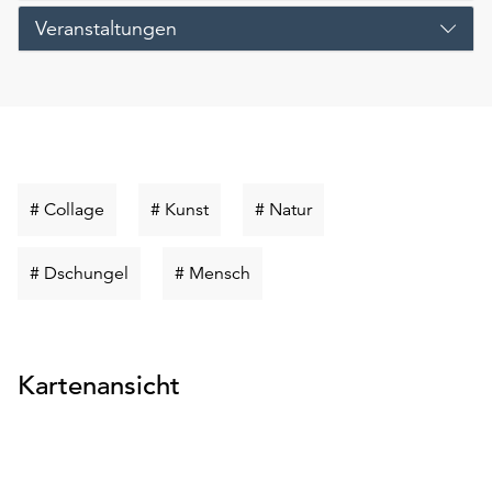
Veranstaltungen
Schlüsselwort
Schlüsselwort
Schlüsselwort
# Collage
# Kunst
# Natur
suchen
suchen
suchen
Schlüsselwort
Schlüsselwort
# Dschungel
# Mensch
suchen
suchen
Kartenansicht