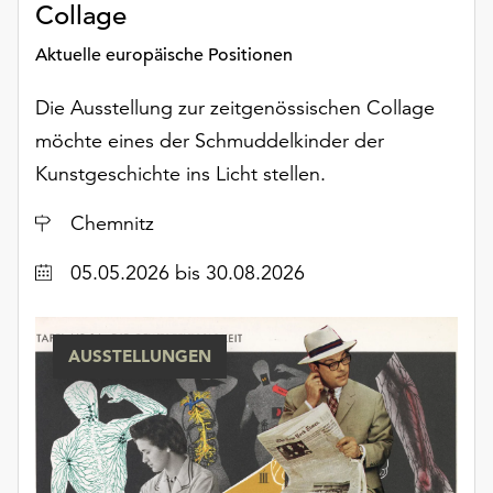
Collage
Möchten
Sie
Aktuelle europäische Positionen
die
verwendeten
Die Ausstellung zur zeitgenössischen Collage
Cookies
möchte eines der Schmuddelkinder der
anpassen,
erreichen
Kunstgeschichte ins Licht stellen.
Sie
die
Ort
Chemnitz
Einstellungen
über
Datum
05.05.2026
bis 30.08.2026
die
Schaltfläche
„Auswählen“.
AUSSTELLUNGEN
Weitere
Informationen
finden
Sie
in