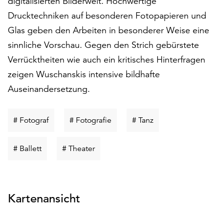
digitalisierten Bilderwelt. Hochwertige
am
Drucktechniken auf besonderen Fotopapieren und
Ende
der
Glas geben den Arbeiten in besonderer Weise eine
Seite
sinnliche Vorschau. Gegen den Strich gebürstete
die
Verrücktheiten wie auch ein kritisches Hinterfragen
Schaltfläche
„Cookie-
zeigen Wuschanskis intensive bildhafte
Einstellungen“
Auseinandersetzung.
zur
Verfügung.
Funktionale
Schlüsselwort
Schlüsselwort
Schlüsselwort
# Fotograf
# Fotografie
# Tanz
Cookies
suchen
suchen
suchen
werden
Schlüsselwort
Schlüsselwort
# Ballett
# Theater
auch
suchen
suchen
ohne
Ihr
Einverständnis
weiterhin
Kartenansicht
ausgeführt.