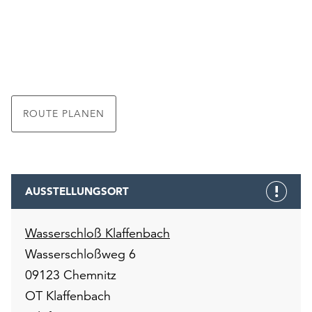
unserer
Datenschutzerklärung
oder
dem
Impressum
.
ROUTE PLANEN
AUSSTELLUNGSORT
Wasserschloß Klaffenbach
Wasserschloßweg 6
09123 Chemnitz
OT Klaffenbach