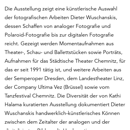
auf
Die Ausstellung zeigt eine künstlerische Auswahl
„Alle
der fotografischen Arbeiten Dieter Wuschanskis,
akzeptieren“,
dessen Schaffen von analoger Fotografie und
um
alle
Polaroid-Fotografie bis zur digitalen Fotografie
Cookies
reicht. Gezeigt werden Momentaufnahmen aus
zu
Theater-, Schau- und Ballettstücken sowie Porträts,
akzeptieren.
Sie
Aufnahmen für das Städtische Theater Chemnitz, für
können
das er seit 1991 tätig ist, und weitere Arbeiten aus
Ihr
der Semperoper Dresden, dem Landestheater Linz,
Einverständnis
jederzeit
der Company Ultima Vez (Brüssel) sowie vom
ändern
Tanzfestival Chemnitz. Die Diversität der von Kathi
und
Halama kuratierten Ausstellung dokumentiert Dieter
widerrufen.
Dafür
Wuschanskis handwerklich-künstlerisches Können
steht
zwischen dem Zeitalter der analogen und der
Ihnen