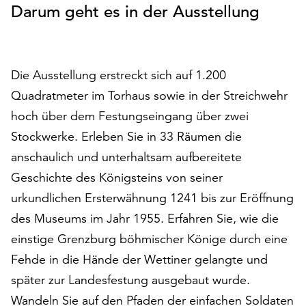
Darum geht es in der Ausstellung
auf
„Alle
akzeptieren“,
um
Die Ausstellung erstreckt sich auf 1.200
alle
Cookies
Quadratmeter im Torhaus sowie in der Streichwehr
zu
hoch über dem Festungseingang über zwei
akzeptieren.
Stockwerke. Erleben Sie in 33 Räumen die
Sie
können
anschaulich und unterhaltsam aufbereitete
Ihr
Geschichte des Königsteins von seiner
Einverständnis
urkundlichen Ersterwähnung 1241 bis zur Eröffnung
jederzeit
ändern
des Museums im Jahr 1955. Erfahren Sie, wie die
und
einstige Grenzburg böhmischer Könige durch eine
widerrufen.
Fehde in die Hände der Wettiner gelangte und
Dafür
später zur Landesfestung ausgebaut wurde.
steht
Ihnen
Wandeln Sie auf den Pfaden der einfachen Soldaten