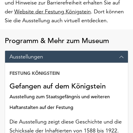
und Hinweise zur Barrierefreiheit erhalten Sie auf
Möchten
Sie
der
Website der Festung Königstein
. Dort können
die
Sie die Ausstellung auch virtuell entdecken.
verwendeten
Cookies
anpassen,
Programm & Mehr zum Museum
erreichen
Sie
Ausstellungen
die
Einstellungen
über
FESTUNG KÖNIGSTEIN
Datum
die
Gefangen auf dem Königstein
Schaltfläche
„Auswählen“.
Ausstellung zum Staatsgefängnis und weiteren
Weitere
Haftanstalten auf der Festung
Informationen
finden
Die Ausstellung zeigt diese Geschichte und die
Sie
Schicksale der Inhaftierten von 1588 bis 1922.
in