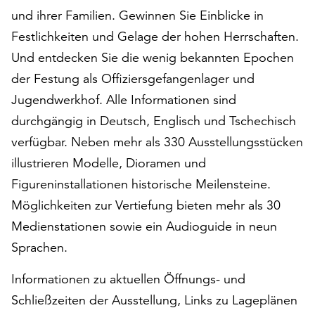
am
und ihrer Familien. Gewinnen Sie Einblicke in
Ende
Festlichkeiten und Gelage der hohen Herrschaften.
der
Seite
Und entdecken Sie die wenig bekannten Epochen
die
der Festung als Offiziersgefangenlager und
Schaltfläche
Jugendwerkhof. Alle Informationen sind
„Cookie-
Einstellungen“
durchgängig in Deutsch, Englisch und Tschechisch
zur
verfügbar. Neben mehr als 330 Ausstellungsstücken
Verfügung.
illustrieren Modelle, Dioramen und
Funktionale
Figureninstallationen historische Meilensteine.
Cookies
werden
Möglichkeiten zur Vertiefung bieten mehr als 30
auch
Medienstationen sowie ein Audioguide in neun
ohne
Sprachen.
Ihr
Einverständnis
Informationen zu aktuellen Öffnungs- und
weiterhin
ausgeführt.
Schließzeiten der Ausstellung, Links zu Lageplänen