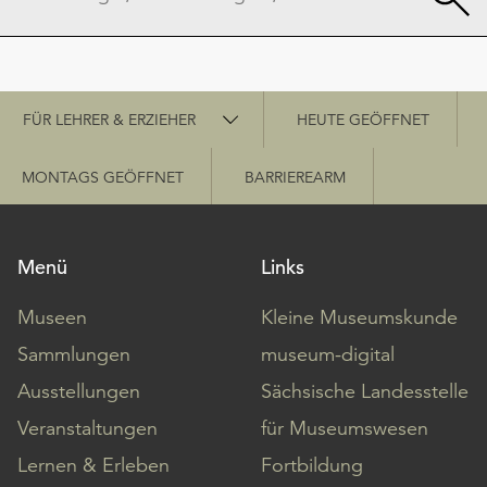
Schnellzugriff
FÜR LEHRER & ERZIEHER
HEUTE GEÖFFNET
MONTAGS GEÖFFNET
BARRIEREARM
Menü
Links
Museen
Kleine Museumskunde
Sammlungen
museum-digital
Ausstellungen
Sächsische Landesstelle
Veranstaltungen
für Museumswesen
Lernen & Erleben
Fortbildung