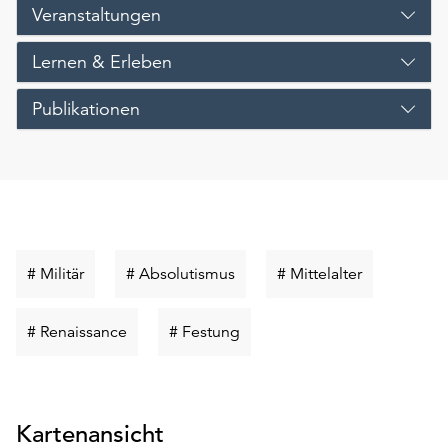
Veranstaltungen
Lernen & Erleben
Publikationen
Schlüsselwort
Schlüsselwort
Schlüsselwo
# Militär
# Absolutismus
# Mittelalter
suchen
suchen
suchen
Schlüsselwort
Schlüsselwort
# Renaissance
# Festung
suchen
suchen
Kartenansicht