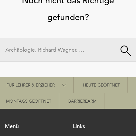
Noch nicht das Richtige
gefunden?
Schnellzugriff
FÜR LEHRER & ERZIEHER
HEUTE GEÖFFNET
MONTAGS GEÖFFNET
BARRIEREARM
Menü
Links