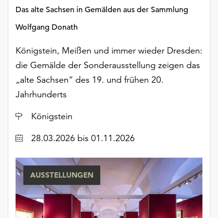
Möchten
Das alte Sachsen in Gemälden aus der Sammlung
Sie
Wolfgang Donath
die
verwendeten
Königstein, Meißen und immer wieder Dresden:
Cookies
anpassen,
die Gemälde der Sonderausstellung zeigen das
erreichen
„alte Sachsen“ des 19. und frühen 20.
Sie
Jahrhunderts
die
Einstellungen
Ort
Königstein
über
die
Datum
28.03.2026
bis 01.11.2026
Schaltfläche
„Auswählen“.
Weitere
AUSSTELLUNGEN
Informationen
finden
Sie
in