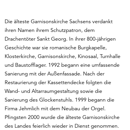
auf
„Alle
akzeptieren“,
Die älteste Garnisonskirche Sachsens verdankt
um
ihren Namen ihrem Schutzpatron, dem
alle
Drachentöter Sankt Georg. In ihrer 800-jährigen
Cookies
zu
Geschichte war sie romanische Burgkapelle,
akzeptieren.
Klosterkirche, Garnisonskirche, Kinosaal, Turnhalle
Sie
und Baustofflager. 1992 begann eine umfassende
können
Ihr
Sanierung mit der Außenfassade. Nach der
Einverständnis
Restaurierung der Kassettendecke folgten die
jederzeit
Wand- und Altarraumgestaltung sowie die
ändern
und
Sanierung des Glockenstuhls. 1999 begann die
widerrufen.
Firma Jehmlich mit dem Neubau der Orgel.
Dafür
Pfingsten 2000 wurde die älteste Garnisonskirche
steht
des Landes feierlich wieder in Dienst genommen.
Ihnen