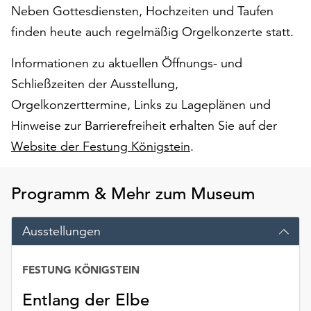
am
Neben Gottesdiensten, Hochzeiten und Taufen
Ende
finden heute auch regelmäßig Orgelkonzerte statt.
der
Seite
Informationen zu aktuellen Öffnungs- und
die
Schließzeiten der Ausstellung,
Schaltfläche
„Cookie-
Orgelkonzerttermine, Links zu Lageplänen und
Einstellungen“
Hinweise zur Barrierefreiheit erhalten Sie auf der
zur
Website der Festung Königstein
.
Verfügung.
Funktionale
Cookies
Programm & Mehr zum Museum
werden
auch
ohne
Ausstellungen
Ihr
Einverständnis
FESTUNG KÖNIGSTEIN
weiterhin
ausgeführt.
Entlang der Elbe