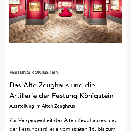
unserer
Datenschutzerklärung
oder
dem
Impressum
.
FESTUNG KÖNIGSTEIN
Datum
Das Alte Zeughaus und die
Artillerie der Festung Königstein
Ausstellung im Alten Zeughaus
Zur Vergangenheit des Alten Zeughauses und
der Festungsartillerie vom späten 16. bis zum