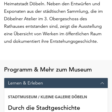
Heimatstadt Döbeln. Neben den Entwürfen und
auf
„Alle
Exponaten aus der städtischen Sammlung, die im
akzeptieren“,
Döbelner Atelier im 3. Obergeschoss des
um
Rathauses entstanden sind, zeigt die Ausstellung
alle
eine Übersicht von Werken im öffentlichen Raum
Cookies
zu
und dokumentiert ihre Entstehungsgeschichte.
akzeptieren.
Sie
können
Ihr
Einverständnis
Programm & Mehr zum Museum
jederzeit
ändern
Lernen & Erleben
und
widerrufen.
Dafür
STADTMUSEUM / KLEINE GALERIE DÖBELN
steht
Durch die Stadtgeschichte
Ihnen