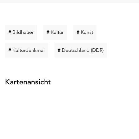
Schlüsselwort
Schlüsselwort
Schlüsselwort
# Bildhauer
# Kultur
# Kunst
suchen
suchen
suchen
Schlüsselwort
Schlüsselwort
# Kulturdenkmal
# Deutschland (DDR)
suchen
suchen
Kartenansicht