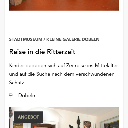
Möchten
Sie
die
verwendeten
Cookies
anpassen,
STADTMUSEUM / KLEINE GALERIE DÖBELN
erreichen
Sie
Reise in die Ritterzeit
die
Einstellungen
Kinder begeben sich auf Zeitreise ins Mittelalter
über
und auf die Suche nach dem verschwundenen
die
Schatz.
Schaltfläche
„Auswählen“.
Ort
Döbeln
Weitere
Informationen
finden
ANGEBOT
Sie
in