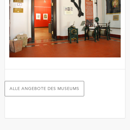
unserer
Datenschutzerklärung
oder
dem
Impressum
.
ALLE ANGEBOTE DES MUSEUMS