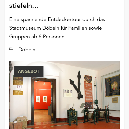
am
stiefeln…
Ende
der
Eine spannende Entdeckertour durch das
Seite
Stadtmuseum Döbeln für Familien sowie
die
Schaltfläche
Gruppen ab 6 Personen
„Cookie-
Einstellungen“
Ort
Döbeln
zur
Verfügung.
Funktionale
ANGEBOT
Cookies
werden
auch
ohne
Ihr
Einverständnis
weiterhin
ausgeführt.