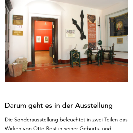
den
Betrieb
der
Seite
notwendig
sind
(funktionale
Cookies),
sowie
solche,
die
lediglich
zu
anonymen
Statistikzwecken
Darum geht es in der Ausstellung
genutzt
werden.
Die Sonderausstellung beleuchtet in zwei Teilen das
Klicken
Wirken von Otto Rost in seiner Geburts- und
Sie