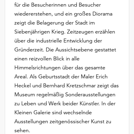
Möchten
für die Besucherinnen und Besucher
Sie
wiedererstehen, und ein großes Diorama
die
zeigt die Belagerung der Stadt im
verwendeten
Cookies
Siebenjährigen Krieg. Zeitzeugen erzählen
anpassen,
über die industrielle Entwicklung der
erreichen
Gründerzeit. Die Aussichtsebene gestattet
Sie
einen reizvollen Blick in alle
die
Einstellungen
Himmelsrichtungen über das gesamte
über
Areal. Als Geburtsstadt der Maler Erich
die
Heckel und Bernhard Kretzschmar zeigt das
Schaltfläche
„Auswählen“.
Museum regelmäßig Sonderausstellungen
zu Leben und Werk beider Künstler. In der
Weitere
Informationen
Kleinen Galerie sind wechselnde
finden
Ausstellungen zeitgenössischer Kunst zu
Sie
sehen.
in