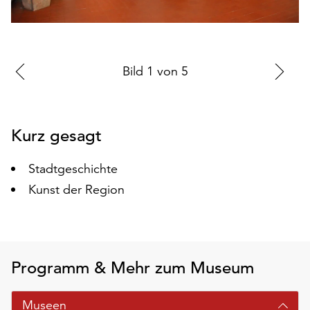
auf
„Alle
akzeptieren“,
um
Zur
Bild
1
von
5
Zu
alle
vorherigen
nä
Cookies
zu
Folie
Fo
akzeptieren.
Kurz gesagt
Sie
können
Stadtgeschichte
Ihr
Einverständnis
Kunst der Region
jederzeit
ändern
und
widerrufen.
Programm & Mehr zum Museum
Dafür
steht
Ihnen
Museen