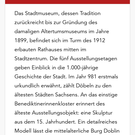
am
Ende
Das Stadtmuseum, dessen Tradition
der
zurückreicht bis zur Gründung des
Seite
die
damaligen Altertumsmuseums im Jahre
Schaltfläche
1899, befindet sich im Turm des 1912
„Cookie-
erbauten Rathauses mitten im
Einstellungen“
zur
Stadtzentrum. Die fünf Ausstellungsetagen
Verfügung.
geben Einblick in die 1.000-jährige
Funktionale
Geschichte der Stadt. Im Jahr 981 erstmals
Cookies
urkundlich erwähnt, zählt Döbeln zu den
werden
auch
ältesten Städten Sachsens. An das einstige
ohne
Benediktinerinnenkloster erinnert des
Ihr
älteste Ausstellungsobjekt: eine Skulptur
Einverständnis
weiterhin
aus dem 15. Jahrhundert. Ein detailreiches
ausgeführt.
Modell lässt die mittelalterliche Burg Doblin