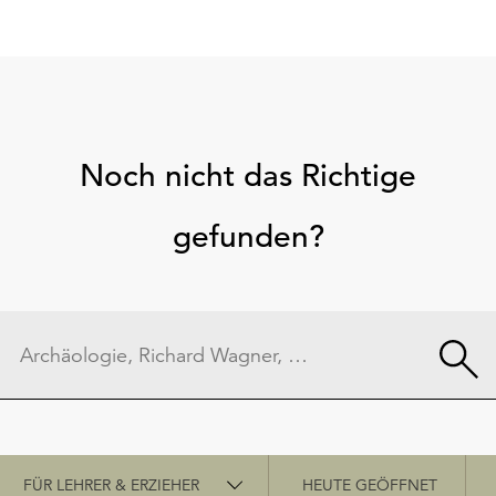
Noch nicht das Richtige
gefunden?
Schnellzugriff
FÜR LEHRER & ERZIEHER
HEUTE GEÖFFNET