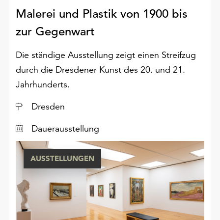
unserer
Malerei und Plastik von 1900 bis
Datenschutzerklärung
zur Gegenwart
oder
dem
Impressum
Die ständige Ausstellung zeigt einen Streifzug
.
durch die Dresdener Kunst des 20. und 21.
Jahrhunderts.
Ort
Dresden
Dauerausstellung
AUSSTELLUNGEN