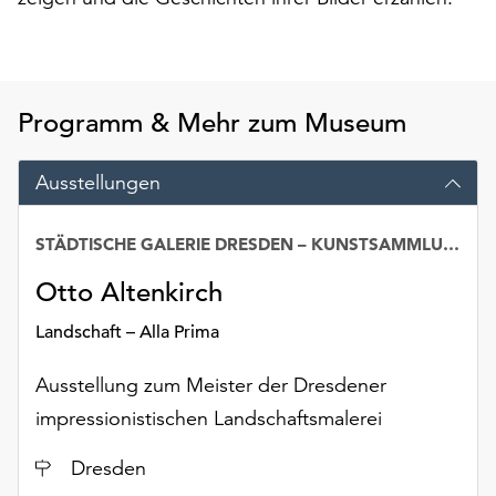
am
Ende
der
Seite
die
Programm & Mehr zum Museum
Schaltfläche
„Cookie-
Ausstellungen
Einstellungen“
zur
Verfügung.
STÄDTISCHE GALERIE DRESDEN – KUNSTSAMMLUNG
Funktionale
Otto Altenkirch
Cookies
werden
Landschaft – Alla Prima
auch
ohne
Ausstellung zum Meister der Dresdener
Ihr
Einverständnis
impressionistischen Landschaftsmalerei
weiterhin
Ort
Dresden
ausgeführt.