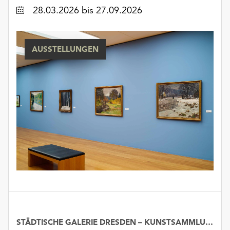
Möchten
Datum
28.03.2026
bis 27.09.2026
Sie
die
verwendeten
AUSSTELLUNGEN
Cookies
anpassen,
erreichen
Sie
die
Einstellungen
über
die
Schaltfläche
„Auswählen“.
Weitere
Informationen
finden
Sie
STÄDTISCHE GALERIE DRESDEN – KUNSTSAMMLUNG
Datum
in