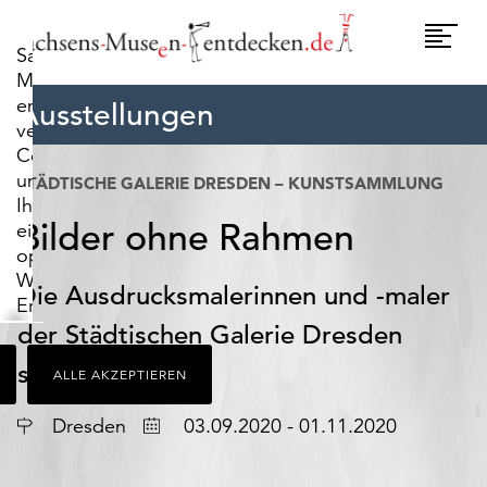
widerrufen.
Umscha
Sachsens-
Naviga
Museen-
entdecken.de
Ausstellungen
verwendet
Cookies,
um
STÄDTISCHE GALERIE DRESDEN – KUNSTSAMMLUNG
Ihnen
Bilder ohne Rahmen
ein
optimales
Webseiten-
Die Ausdrucksmalerinnen und -maler
Erlebnis
zu
der Städtischen Galerie Dresden
bieten.
stellen aus
ALLE AKZEPTIEREN
Dazu
zählen
Ort
Datum
Dresden
03.09.2020 - 01.11.2020
Cookies,
die
für