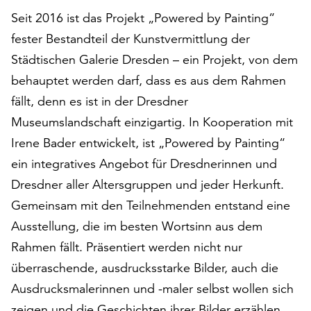
auf
Seit 2016 ist das Projekt „Powered by Painting“
„Alle
fester Bestandteil der Kunstvermittlung der
akzeptieren“,
Städtischen Galerie Dresden – ein Projekt, von dem
um
alle
behauptet werden darf, dass es aus dem Rahmen
Cookies
fällt, denn es ist in der Dresdner
zu
Museumslandschaft einzigartig. In Kooperation mit
akzeptieren.
Sie
Irene Bader entwickelt, ist „Powered by Painting“
können
ein integratives Angebot für Dresdnerinnen und
Ihr
Dresdner aller Altersgruppen und jeder Herkunft.
Einverständnis
Gemeinsam mit den Teilnehmenden entstand eine
jederzeit
ändern
Ausstellung, die im besten Wortsinn aus dem
und
Rahmen fällt. Präsentiert werden nicht nur
widerrufen.
überraschende, ausdrucksstarke Bilder, auch die
Dafür
steht
Ausdrucksmalerinnen und -maler selbst wollen sich
Ihnen
zeigen und die Geschichten ihrer Bilder erzählen.