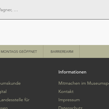
MONTAGS GEÖFFNET
BARRIEREARM
Informationen
eumskunde
Mitmachen im Museumspo
ital
Kontakt
Landesstelle für
Impressum
sen
Datenschutz