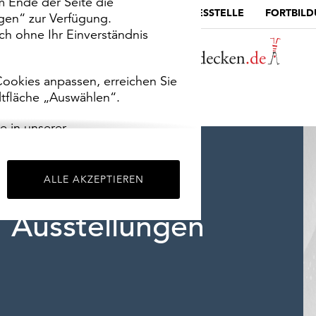
m Ende der Seite die
MUSEUMSPORTAL
DIE LANDESSTELLE
FORTBIL
ngen“ zur Verfügung.
h ohne Ihr Einverständnis
ookies anpassen, erreichen Sie
ltfläche „Auswählen“.
e in unserer
m
Impressum
.
ALLE AKZEPTIEREN
Ausstellungen