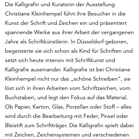
Die Kalligrafin und Kuratorin der Ausstellung
auf
Christiane Kleinhempel führt ihre Besucher in die
„Alle
akzeptieren“,
Kunst der Schrift und Zeichen ein und präsentiert
um
spannende Werke aus ihrer Arbeit der vergangenen
alle
Jahre als Schriftkünstlerin. In Düsseldorf geboren,
Cookies
zu
begeisterte sie sich schon als Kind für Schriften und
akzeptieren.
setzt sich heute intensiv mit Schriftkunst und
Sie
Kalligrafie auseinander. Kalligrafie ist bei Christiane
können
Ihr
Kleinhempel nicht nur das „schöne Schreiben“, sie
Einverständnis
löst sich in ihren Arbeiten vom Schriftzeichen, vom
jederzeit
Buchstaben, und legt den Fokus auf das Material.
ändern
und
Ob Papier, Karton, Glas, Porzellan oder Stoff – alles
widerrufen.
wird durch die Bearbeitung mit Feder, Pinsel oder
Dafür
Bleistift zum Schriftträger. Die Kalligrafin spielt dabei
steht
mit Zeichen, Zeichensystemen und verschiedenen
Ihnen