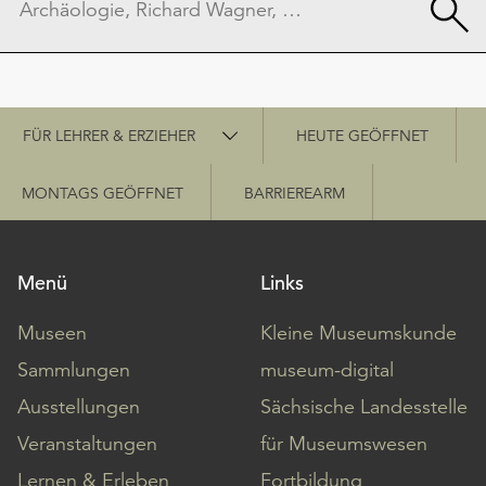
Schnellzugriff
FÜR LEHRER & ERZIEHER
HEUTE GEÖFFNET
MONTAGS GEÖFFNET
BARRIEREARM
Menü
Links
Museen
Kleine Museumskunde
Sammlungen
museum-digital
Ausstellungen
Sächsische Landesstelle
Veranstaltungen
für Museumswesen
Lernen & Erleben
Fortbildung