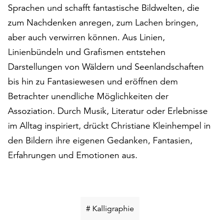
am
Sprachen und schafft fantastische Bildwelten, die
Ende
zum Nachdenken anregen, zum Lachen bringen,
der
aber auch verwirren können. Aus Linien,
Seite
die
Linienbündeln und Grafismen entstehen
Schaltfläche
Darstellungen von Wäldern und Seenlandschaften
„Cookie-
bis hin zu Fantasiewesen und eröffnen dem
Einstellungen“
zur
Betrachter unendliche Möglichkeiten der
Verfügung.
Assoziation. Durch Musik, Literatur oder Erlebnisse
Funktionale
im Alltag inspiriert, drückt Christiane Kleinhempel in
Cookies
den Bildern ihre eigenen Gedanken, Fantasien,
werden
auch
Erfahrungen und Emotionen aus.
ohne
Ihr
Einverständnis
weiterhin
ausgeführt.
Schlüsselwort
# Kalligraphie