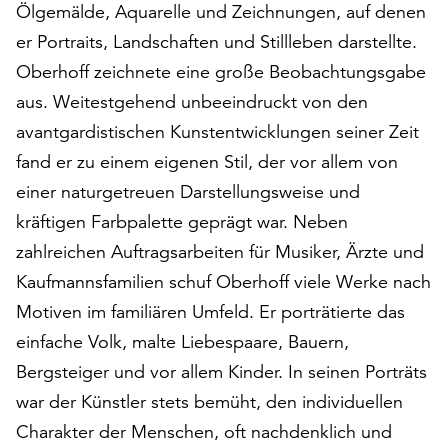
Ölgemälde, Aquarelle und Zeichnungen, auf denen
auf
er Portraits, Landschaften und Stillleben darstellte.
„Alle
akzeptieren“,
Oberhoff zeichnete eine große Beobachtungsgabe
um
aus. Weitestgehend unbeeindruckt von den
alle
avantgardistischen Kunstentwicklungen seiner Zeit
Cookies
zu
fand er zu einem eigenen Stil, der vor allem von
akzeptieren.
einer naturgetreuen Darstellungsweise und
Sie
kräftigen Farbpalette geprägt war. Neben
können
Ihr
zahlreichen Auftragsarbeiten für Musiker, Ärzte und
Einverständnis
Kaufmannsfamilien schuf Oberhoff viele Werke nach
jederzeit
Motiven im familiären Umfeld. Er porträtierte das
ändern
einfache Volk, malte Liebespaare, Bauern,
und
widerrufen.
Bergsteiger und vor allem Kinder. In seinen Porträts
Dafür
war der Künstler stets bemüht, den individuellen
steht
Charakter der Menschen, oft nachdenklich und
Ihnen