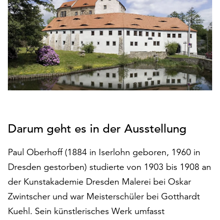
den
Betrieb
der
Seite
notwendig
sind
(funktionale
Cookies),
sowie
solche,
die
Darum geht es in der Ausstellung
lediglich
zu
Paul Oberhoff (1884 in Iserlohn geboren, 1960 in
anonymen
Statistikzwecken
Dresden gestorben) studierte von 1903 bis 1908 an
genutzt
der Kunstakademie Dresden Malerei bei Oskar
werden.
Zwintscher und war Meisterschüler bei Gotthardt
Klicken
Kuehl. Sein künstlerisches Werk umfasst
Sie