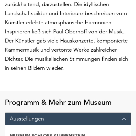
am
zurückhaltend, darzustellen. Die idyllischen
Ende
Landschaftsbilder und Interieure beschreiben vom
der
Künstler erlebte atmosphärische Harmonien.
Seite
die
Inspirieren ließ sich Paul Oberhoff von der Musik.
Schaltfläche
Der Künstler gab viele Hauskonzerte, komponierte
„Cookie-
Kammermusik und vertonte Werke zahlreicher
Einstellungen“
zur
Dichter. Die musikalischen Stimmungen finden sich
Verfügung.
in seinen Bildern wieder.
Funktionale
Cookies
werden
auch
ohne
Programm & Mehr zum Museum
Ihr
Einverständnis
Ausstellungen
weiterhin
ausgeführt.
MUSEUM SCHLOSS KLIPPENSTEIN