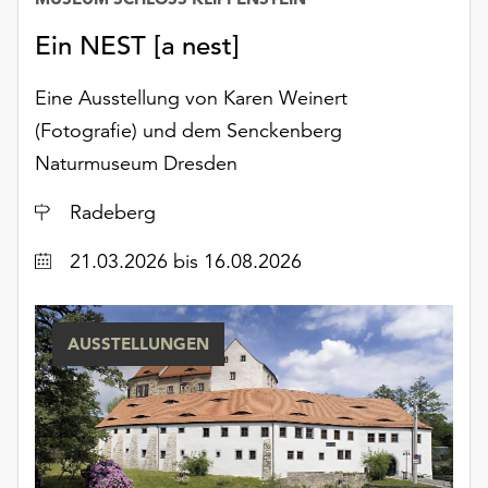
Möchten
Sie
Ein NEST [a nest]
die
verwendeten
Eine Ausstellung von Karen Weinert
Cookies
(Fotografie) und dem Senckenberg
anpassen,
Naturmuseum Dresden
erreichen
Sie
Ort
Radeberg
die
Einstellungen
Datum
21.03.2026
bis 16.08.2026
über
die
Schaltfläche
„Auswählen“.
AUSSTELLUNGEN
Weitere
Informationen
finden
Sie
in