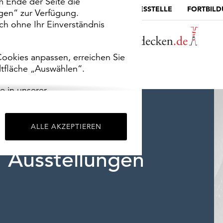
m Ende der Seite die
MUSEUMSPORTAL
DIE LANDESSTELLE
FORTBIL
ngen“ zur Verfügung.
h ohne Ihr Einverständnis
ookies anpassen, erreichen Sie
ltfläche „Auswählen“.
e in unserer
m
Impressum
.
ALLE AKZEPTIEREN
Ausstellungen