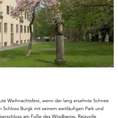
raute Weihnachtsfest, wenn der lang ersehnte Schnee
ch Schloss Burgk mit seinem weitläufigen Park und
uberschloss am Fuße des Windbergs. Reizvolle