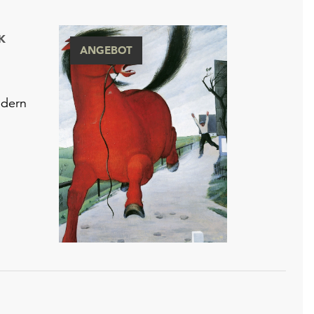
K
ANGEBOT
ldern