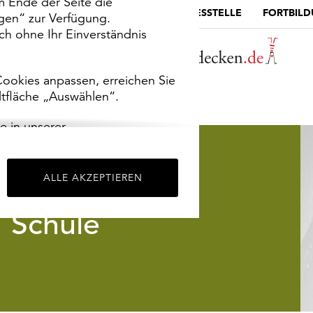
m Ende der Seite die
MUSEUMSPORTAL
DIE LANDESSTELLE
FORTBIL
ngen“ zur Verfügung.
h ohne Ihr Einverständnis
ookies anpassen, erreichen Sie
ltfläche „Auswählen“.
e in unserer
m
Impressum
.
ALLE AKZEPTIEREN
Schule