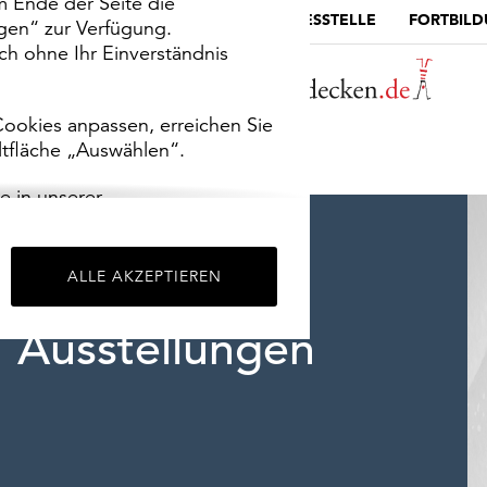
m Ende der Seite die
MUSEUMSPORTAL
DIE LANDESSTELLE
FORTBIL
ngen“ zur Verfügung.
h ohne Ihr Einverständnis
ookies anpassen, erreichen Sie
ltfläche „Auswählen“.
e in unserer
m
Impressum
.
ALLE AKZEPTIEREN
Ausstellungen