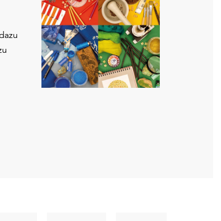
 dazu
zu