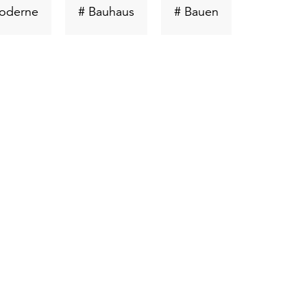
ort
Schlüsselwort
Schlüsselwort
Schlüsselwort
oderne
# Bauhaus
# Bauen
suchen
suchen
suchen