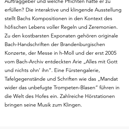
Auftraggeber und welche Pflichten hatte er zu
am
Ende
erfüllen? Die interaktive und klingende Ausstellung
der
stellt Bachs Kompositionen in den Kontext des
Seite
höfischen Lebens voller Regeln und Zeremonien.
die
Zu den kostbarsten Exponaten gehören originale
Schaltfläche
„Cookie-
Bach-Handschriften der Brandenburgischen
Einstellungen“
Konzerte, der Messe in h-Moll und der erst 2005
zur
vom Bach-Archiv entdeckten Arie „Alles mit Gott
Verfügung.
Funktionale
und nichts ohn‘ ihn“. Eine Fürstengalerie,
Cookies
Tafelgegenstände und Schriften wie das „Mandat
werden
wider das unbefugte Trompeten-Blasen“ führen in
auch
ohne
die Welt des Hofes ein. Zahlreiche Hörstationen
Ihr
bringen seine Musik zum Klingen.
Einverständnis
weiterhin
ausgeführt.