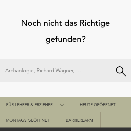
Noch nicht das Richtige
gefunden?
Schnellzugriff
FÜR LEHRER & ERZIEHER
HEUTE GEÖFFNET
MONTAGS GEÖFFNET
BARRIEREARM