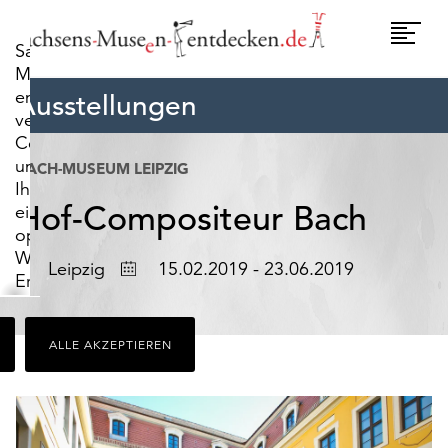
widerrufen.
Umscha
Sachsens-
Naviga
Museen-
entdecken.de
Ausstellungen
verwendet
Cookies,
um
BACH-MUSEUM LEIPZIG
Ihnen
Hof-Compositeur Bach
ein
optimales
Webseiten-
Ort
Datum
Leipzig
15.02.2019 - 23.06.2019
Erlebnis
zu
bieten.
ALLE AKZEPTIEREN
Dazu
zählen
Cookies,
die
für