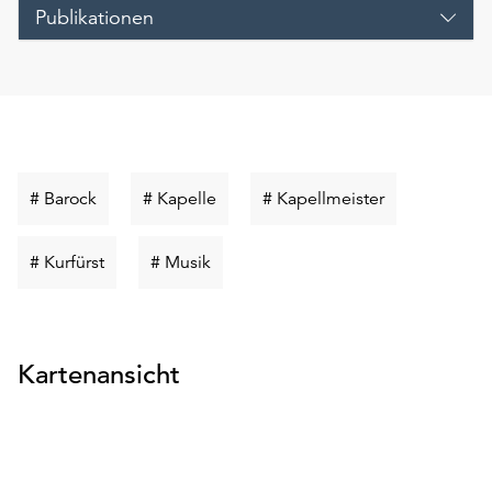
Publikationen
Schlüsselwort
Schlüsselwort
Schlüsselwort
# Barock
# Kapelle
# Kapellmeister
suchen
suchen
suchen
Schlüsselwort
Schlüsselwort
# Kurfürst
# Musik
suchen
suchen
Kartenansicht