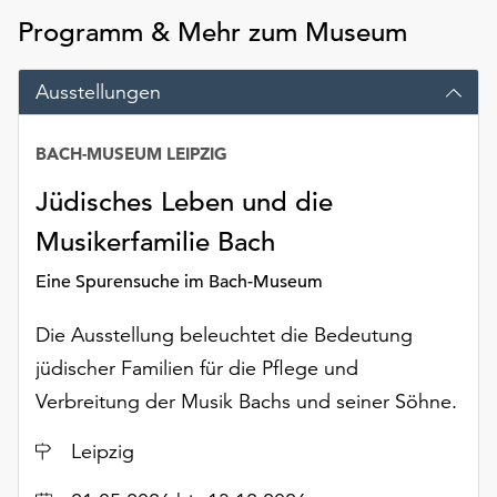
Möchten
Programm & Mehr zum Museum
Sie
die
Ausstellungen
verwendeten
Cookies
anpassen,
BACH-MUSEUM LEIPZIG
erreichen
Sie
Jüdisches Leben und die
die
Musikerfamilie Bach
Einstellungen
über
Eine Spurensuche im Bach-Museum
die
Schaltfläche
Die Ausstellung beleuchtet die Bedeutung
„Auswählen“.
jüdischer Familien für die Pflege und
Weitere
Verbreitung der Musik Bachs und seiner Söhne.
Informationen
finden
Ort
Leipzig
Sie
in