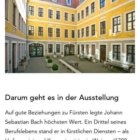
den
Betrieb
der
Seite
notwendig
sind
(funktionale
Cookies),
sowie
solche,
die
lediglich
zu
Darum geht es in der Ausstellung
anonymen
Statistikzwecken
Auf gute Beziehungen zu Fürsten legte Johann
genutzt
werden.
Sebastian Bach höchsten Wert. Ein Drittel seines
Berufslebens stand er in fürstlichen Diensten ‒ als
Klicken
Sie