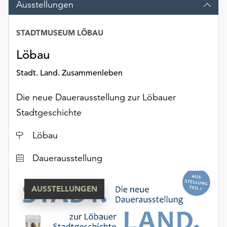
Ausstellungen
Möchten
Sie
die
STADTMUSEUM LÖBAU
Datum
verwendeten
Löbau
Cookies
anpassen,
Stadt. Land. Zusammenleben
erreichen
Sie
Die neue Dauerausstellung zur Löbauer
die
Einstellungen
Stadtgeschichte
über
Ort
die
Löbau
Schaltfläche
Dauerausstellung
„Auswählen“.
Weitere
Informationen
AUSSTELLUNGEN
finden
Sie
in