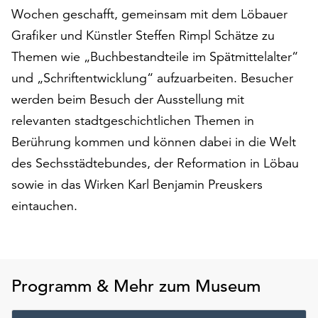
am
Wochen geschafft, gemeinsam mit dem Löbauer
Ende
Grafiker und Künstler Steffen Rimpl Schätze zu
der
Seite
Themen wie „Buchbestandteile im Spätmittelalter“
die
und „Schriftentwicklung“ aufzuarbeiten. Besucher
Schaltfläche
werden beim Besuch der Ausstellung mit
„Cookie-
relevanten stadtgeschichtlichen Themen in
Einstellungen“
zur
Berührung kommen und können dabei in die Welt
Verfügung.
des Sechsstädtebundes, der Reformation in Löbau
Funktionale
sowie in das Wirken Karl Benjamin Preuskers
Cookies
werden
eintauchen.
auch
ohne
Ihr
Einverständnis
Programm & Mehr zum Museum
weiterhin
ausgeführt.