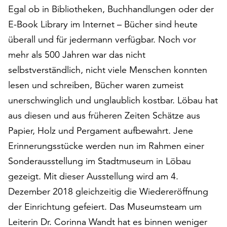
Egal ob in Bibliotheken, Buchhandlungen oder der
auf
„Alle
E-Book Library im Internet – Bücher sind heute
akzeptieren“,
überall und für jedermann verfügbar. Noch vor
um
mehr als 500 Jahren war das nicht
alle
Cookies
selbstverständlich, nicht viele Menschen konnten
zu
lesen und schreiben, Bücher waren zumeist
akzeptieren.
unerschwinglich und unglaublich kostbar. Löbau hat
Sie
können
aus diesen und aus früheren Zeiten Schätze aus
Ihr
Papier, Holz und Pergament aufbewahrt. Jene
Einverständnis
Erinnerungsstücke werden nun im Rahmen einer
jederzeit
Sonderausstellung im Stadtmuseum in Löbau
ändern
und
gezeigt. Mit dieser Ausstellung wird am 4.
widerrufen.
Dezember 2018 gleichzeitig die Wiedereröffnung
Dafür
der Einrichtung gefeiert. Das Museumsteam um
steht
Ihnen
Leiterin Dr. Corinna Wandt hat es binnen weniger