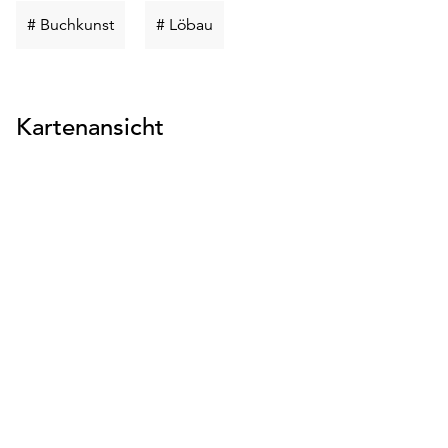
Schlüsselwort
Schlüsselwort
# Buchkunst
# Löbau
suchen
suchen
Kartenansicht