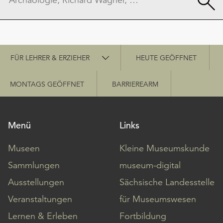
Schnellzugriff
FÜR LEHRER & ERZIEHER
HEUTE GEÖFFNET
MONTAGS GEÖFFNET
BARRIEREARM
Menü
Links
Museen
Kleine Museumskunde
Sammlungen
museum-digital
Ausstellungen
Sächsische Landesstelle
Veranstaltungen
für Museumswesen
Lernen & Erleben
Fortbildung