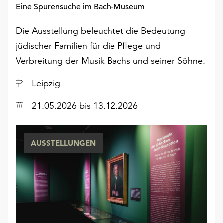
Möchten
Eine Spurensuche im Bach-Museum
Sie
die
Die Ausstellung beleuchtet die Bedeutung
verwendeten
jüdischer Familien für die Pflege und
Cookies
Verbreitung der Musik Bachs und seiner Söhne.
anpassen,
erreichen
Ort
Leipzig
Sie
die
Datum
21.05.2026
bis 13.12.2026
Einstellungen
über
die
AUSSTELLUNGEN
Schaltfläche
„Auswählen“.
Weitere
Informationen
finden
Sie
in