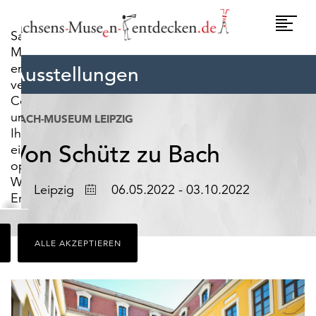
widerrufen.
Umscha
Sachsens-
Naviga
Museen-
entdecken.de
Ausstellungen
verwendet
Cookies,
um
BACH-MUSEUM LEIPZIG
Ihnen
Von Schütz zu Bach
ein
optimales
Webseiten-
Ort
Datum
Leipzig
06.05.2022 - 03.10.2022
Erlebnis
zu
bieten.
ALLE AKZEPTIEREN
Dazu
zählen
Cookies,
die
für