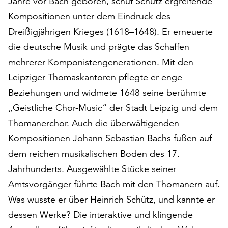
Jahre vor Bach geboren, schuf Schütz ergreifende
auf
Kompositionen unter dem Eindruck des
„Alle
Dreißigjährigen Krieges (1618–1648). Er erneuerte
akzeptieren“,
um
die deutsche Musik und prägte das Schaffen
alle
mehrerer Komponistengenerationen. Mit den
Cookies
Leipziger Thomaskantoren pflegte er enge
zu
Beziehungen und widmete 1648 seine berühmte
akzeptieren.
Sie
„Geistliche Chor-Music“ der Stadt Leipzig und dem
können
Thomanerchor. Auch die überwältigenden
Ihr
Kompositionen Johann Sebastian Bachs fußen auf
Einverständnis
jederzeit
dem reichen musikalischen Boden des 17.
ändern
Jahrhunderts. Ausgewählte Stücke seiner
und
Amtsvorgänger führte Bach mit den Thomanern auf.
widerrufen.
Dafür
Was wusste er über Heinrich Schütz, und kannte er
steht
dessen Werke? Die interaktive und klingende
Ihnen