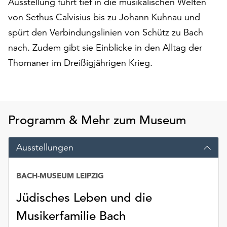
Ausstellung führt tief in die musikalischen Welten
am
Ende
von Sethus Calvisius bis zu Johann Kuhnau und
der
spürt den Verbindungslinien von Schütz zu Bach
Seite
nach. Zudem gibt sie Einblicke in den Alltag der
die
Thomaner im Dreißigjährigen Krieg.
Schaltfläche
„Cookie-
Einstellungen“
zur
Verfügung.
Programm & Mehr zum Museum
Funktionale
Cookies
werden
Ausstellungen
auch
ohne
BACH-MUSEUM LEIPZIG
Ihr
Einverständnis
Jüdisches Leben und die
weiterhin
Musikerfamilie Bach
ausgeführt.