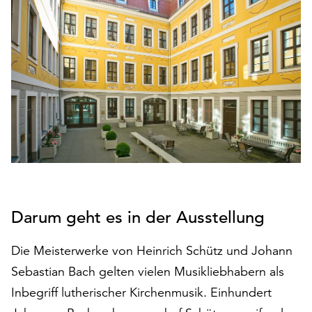
den
Betrieb
der
Seite
notwendig
sind
(funktionale
Cookies),
sowie
solche,
die
lediglich
zu
Darum geht es in der Ausstellung
anonymen
Statistikzwecken
Die Meisterwerke von Heinrich Schütz und Johann
genutzt
werden.
Sebastian Bach gelten vielen Musikliebhabern als
Inbegriff lutherischer Kirchenmusik. Einhundert
Klicken
Sie