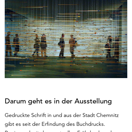
den
Betrieb
der
Seite
notwendig
sind
(funktionale
Cookies),
sowie
solche,
die
lediglich
zu
anonymen
Statistikzwecken
Darum geht es in der Ausstellung
genutzt
werden.
Gedruckte Schrift in und aus der Stadt Chemnitz
gibt es seit der Erfindung des Buchdrucks.
Klicken
Sie