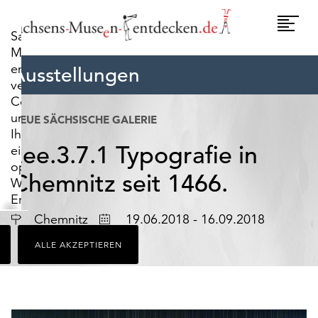
widerrufen.
Umscha
Sachsens-
Naviga
Museen-
entdecken.de
Ausstellungen
verwendet
Cookies,
um
NEUE SÄCHSISCHE GALERIE
Ihnen
zee.3.7.1 Typografie in
ein
optimales
Chemnitz seit 1466.
Webseiten-
Erlebnis
zu
Ort
Datum
Chemnitz
19.06.2018 - 16.09.2018
bieten.
ALLE AKZEPTIEREN
Dazu
zählen
Cookies,
die
für