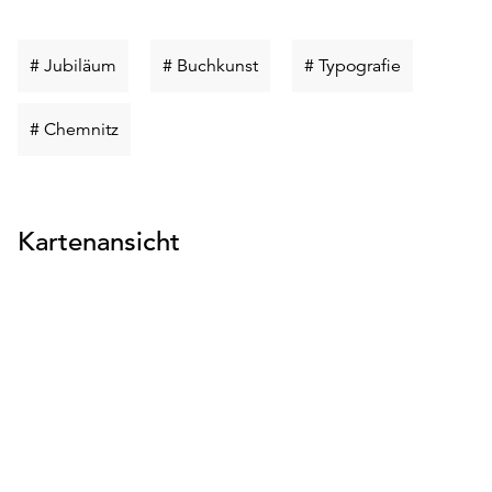
Schlüsselwort
Schlüsselwort
Schlüsselwo
# Jubiläum
# Buchkunst
# Typografie
suchen
suchen
suchen
Schlüsselwort
# Chemnitz
suchen
Kartenansicht