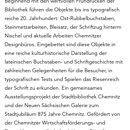
Beginnend mit den wertvollen Frühdrucken der
auf
Bibliothek führen die Objekte bis ins typografisch
„Alle
reiche 20. Jahrhundert: Ost-Rubbelbuchstaben,
akzeptieren“,
um
Steinmetzarbeiten, Bleisatz, der Schriftzug hinterm
alle
Nischel und aktuelle Arbeiten Chemnitzer
Cookies
Designbüros. Eingebettet sind diese Objekte in
zu
akzeptieren.
eine reiche kulturhistorische Darstellung der
Sie
lateinischen Buchstaben- und Schriftgeschichte mit
können
zahlreichen Gelegenheiten für die Besucher, in
Ihr
typografischen Tests und Spielen das Riesenreich
Einverständnis
jederzeit
der Schrift zu erkunden. Ein gemeinsames
ändern
Ausstellungsprojekt der Stadtbibliothek Chemnitz
und
und der Neuen Sächsischen Galerie zum
widerrufen.
Dafür
Stadtjubiläum 875 Jahre Chemnitz. Gefördert von
steht
der Chemnitzer Wirtschaftsförderungs- und
Ihnen