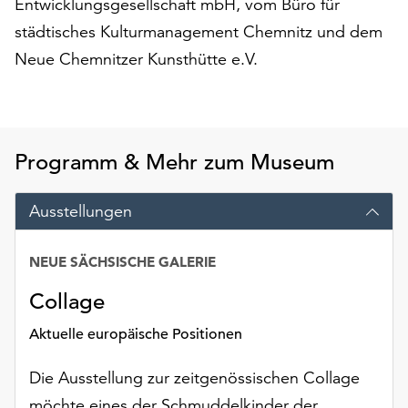
Entwicklungsgesellschaft mbH, vom Büro für
am
Ende
städtisches Kulturmanagement Chemnitz und dem
der
Neue Chemnitzer Kunsthütte e.V.
Seite
die
Schaltfläche
„Cookie-
Einstellungen“
Programm & Mehr zum Museum
zur
Verfügung.
Ausstellungen
Funktionale
Cookies
werden
NEUE SÄCHSISCHE GALERIE
auch
Collage
ohne
Ihr
Aktuelle europäische Positionen
Einverständnis
weiterhin
Die Ausstellung zur zeitgenössischen Collage
ausgeführt.
möchte eines der Schmuddelkinder der