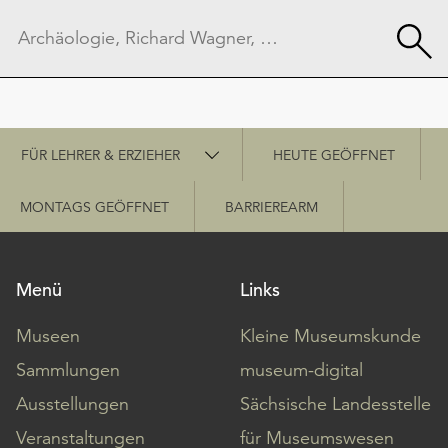
Schnellzugriff
FÜR LEHRER & ERZIEHER
HEUTE GEÖFFNET
MONTAGS GEÖFFNET
BARRIEREARM
Menü
Links
Museen
Kleine Museumskunde
Sammlungen
museum-digital
Ausstellungen
Sächsische Landesstelle
Veranstaltungen
für Museumswesen