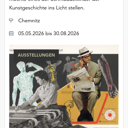
Möchten
Kunstgeschichte ins Licht stellen.
Sie
die
Ort
Chemnitz
verwendeten
Cookies
Datum
05.05.2026
bis 30.08.2026
anpassen,
erreichen
Sie
AUSSTELLUNGEN
die
Einstellungen
über
die
Schaltfläche
„Auswählen“.
Weitere
Informationen
finden
Sie
in