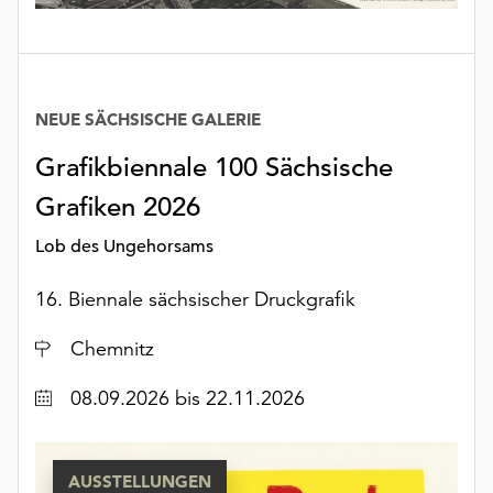
unserer
Datenschutzerklärung
oder
dem
Impressum
NEUE SÄCHSISCHE GALERIE
.
Grafikbiennale 100 Sächsische
Grafiken 2026
Lob des Ungehorsams
16. Biennale sächsischer Druckgrafik
Ort
Chemnitz
Datum
08.09.2026
bis 22.11.2026
AUSSTELLUNGEN