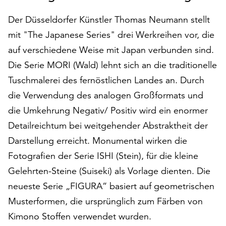
auf
Der Düsseldorfer Künstler Thomas Neumann stellt
„Alle
akzeptieren“,
mit "The Japanese Series" drei Werkreihen vor, die
um
auf verschiedene Weise mit Japan verbunden sind.
alle
Die Serie MORI (Wald) lehnt sich an die traditionelle
Cookies
Tuschmalerei des fernöstlichen Landes an. Durch
zu
akzeptieren.
die Verwendung des analogen Großformats und
Sie
die Umkehrung Negativ/ Positiv wird ein enormer
können
Detailreichtum bei weitgehender Abstraktheit der
Ihr
Einverständnis
Darstellung erreicht. Monumental wirken die
jederzeit
Fotografien der Serie ISHI (Stein), für die kleine
ändern
Gelehrten-Steine (Suiseki) als Vorlage dienten. Die
und
widerrufen.
neueste Serie „FIGURA“ basiert auf geometrischen
Dafür
Musterformen, die ursprünglich zum Färben von
steht
Kimono Stoffen verwendet wurden.
Ihnen