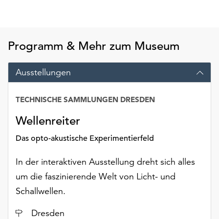
am
Ende
der
Seite
Programm & Mehr zum Museum
die
Schaltfläche
Ausstellungen
„Cookie-
Einstellungen“
zur
TECHNISCHE SAMMLUNGEN DRESDEN
Datum
Verfügung.
Funktionale
Wellenreiter
Cookies
Das opto-akustische Experimentierfeld
werden
auch
In der interaktiven Ausstellung dreht sich alles
ohne
Ihr
um die faszinierende Welt von Licht- und
Einverständnis
Schallwellen.
weiterhin
ausgeführt.
Ort
Dresden