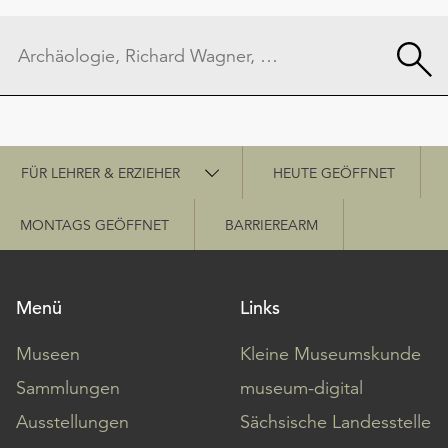
Schnellzugriff
FÜR LEHRER & ERZIEHER
HEUTE GEÖFFNET
MONTAGS GEÖFFNET
BARRIEREARM
Menü
Links
Museen
Kleine Museumskunde
Sammlungen
museum-digital
Ausstellungen
Sächsische Landesstelle