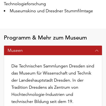
am
Technologieforschung
Ende
Museumskino und Dresdner Stummfilmtage
der
Seite
die
Schaltfläche
„Cookie-
Programm & Mehr zum Museum
Einstellungen“
zur
Museen
Verfügung.
Funktionale
Cookies
Die Technischen Sammlungen Dresden sind
werden
auch
das Museum für Wissenschaft und Technik
ohne
der Landeshauptstadt Dresden. In der
Ihr
Tradition Dresdens als Zentrum von
Einverständnis
Hochtechnologie-Industrien und
weiterhin
ausgeführt.
technischer Bildung seit dem 19.