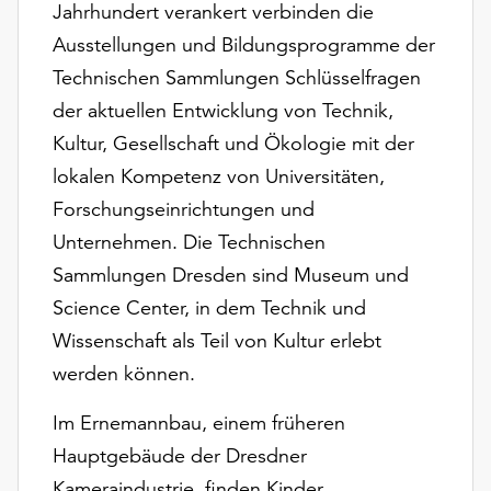
Jahrhundert verankert verbinden die
Möchten
Sie
Ausstellungen und Bildungsprogramme der
die
Technischen Sammlungen Schlüsselfragen
verwendeten
der aktuellen Entwicklung von Technik,
Cookies
anpassen,
Kultur, Gesellschaft und Ökologie mit der
erreichen
lokalen Kompetenz von Universitäten,
Sie
Forschungseinrichtungen und
die
Einstellungen
Unternehmen. Die Technischen
über
Sammlungen Dresden sind Museum und
die
Science Center, in dem Technik und
Schaltfläche
Wissenschaft als Teil von Kultur erlebt
„Auswählen“.
werden können.
Weitere
Informationen
Im Ernemannbau, einem früheren
finden
Hauptgebäude der Dresdner
Sie
in
Kameraindustrie, finden Kinder,