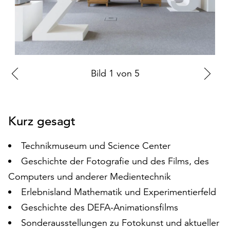
auf
„Alle
akzeptieren“,
um
alle
Cookies
Zur
Bild
1
von
5
Zu
zu
vorherigen
nä
akzeptieren.
Sie
Folie
Fo
können
Kurz gesagt
Ihr
Einverständnis
Technikmuseum und Science Center
jederzeit
Geschichte der Fotografie und des Films, des
ändern
und
Computers und anderer Medientechnik
widerrufen.
Erlebnisland Mathematik und Experimentierfeld
Dafür
Geschichte des DEFA-Animationsfilms
steht
Sonderausstellungen zu Fotokunst und aktueller
Ihnen