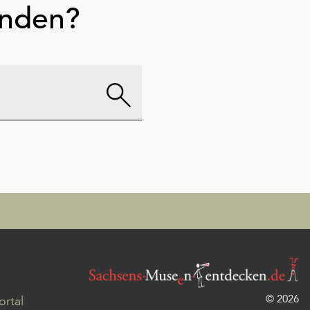
unden?
© 2026
rtal