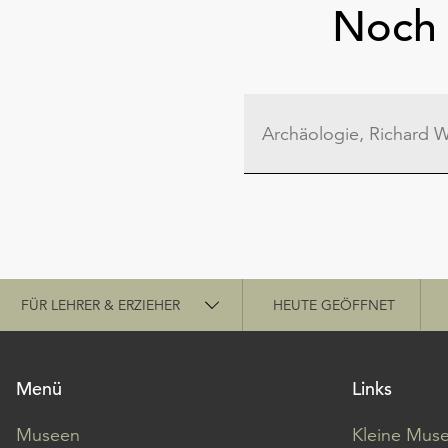
Noch 
Schnellzugriff
FÜR LEHRER & ERZIEHER
HEUTE GEÖFFNET
Menü
Links
Museen
Kleine Mus