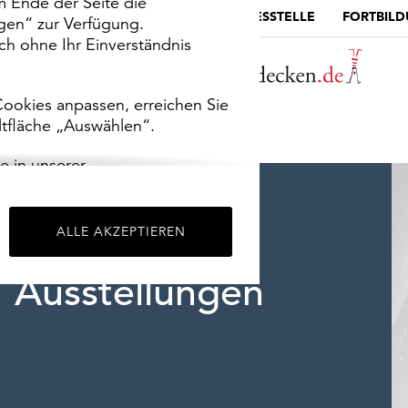
m Ende der Seite die
MUSEUMSPORTAL
DIE LANDESSTELLE
FORTBIL
ngen“ zur Verfügung.
h ohne Ihr Einverständnis
ookies anpassen, erreichen Sie
ltfläche „Auswählen“.
e in unserer
m
Impressum
.
ALLE AKZEPTIEREN
Ausstellungen