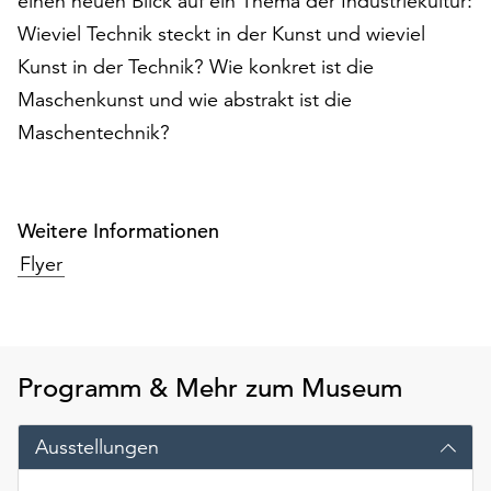
einen neuen Blick auf ein Thema der Industriekultur:
am
Wieviel Technik steckt in der Kunst und wieviel
Ende
der
Kunst in der Technik? Wie konkret ist die
Seite
Maschenkunst und wie abstrakt ist die
die
Maschentechnik?
Schaltfläche
„Cookie-
Einstellungen“
zur
Weitere Informationen
Verfügung.
Funktionale
Flyer
Cookies
werden
auch
ohne
Programm & Mehr zum Museum
Ihr
Einverständnis
weiterhin
Ausstellungen
ausgeführt.