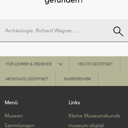
Schnellzugriff
FÜR LEHRER & ERZIEHER
HEUTE GEÖFFNET
MONTAGS GEÖFFNET
BARRIEREARM
Menü
Links
Museen
Kleine Museumskunde
Sammlungen
museum-digital