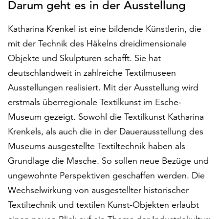
Darum geht es in der Ausstellung
auf
„Alle
Katharina Krenkel ist eine bildende Künstlerin, die
akzeptieren“,
mit der Technik des Häkelns dreidimensionale
um
alle
Objekte und Skulpturen schafft. Sie hat
Cookies
deutschlandweit in zahlreiche Textilmuseen
zu
Ausstellungen realisiert. Mit der Ausstellung wird
akzeptieren.
Sie
erstmals überregionale Textilkunst im Esche-
können
Museum gezeigt. Sowohl die Textilkunst Katharina
Ihr
Krenkels, als auch die in der Dauerausstellung des
Einverständnis
jederzeit
Museums ausgestellte Textiltechnik haben als
ändern
Grundlage die Masche. So sollen neue Bezüge und
und
ungewohnte Perspektiven geschaffen werden. Die
widerrufen.
Wechselwirkung von ausgestellter historischer
Dafür
steht
Textiltechnik und textilen Kunst-Objekten erlaubt
Ihnen