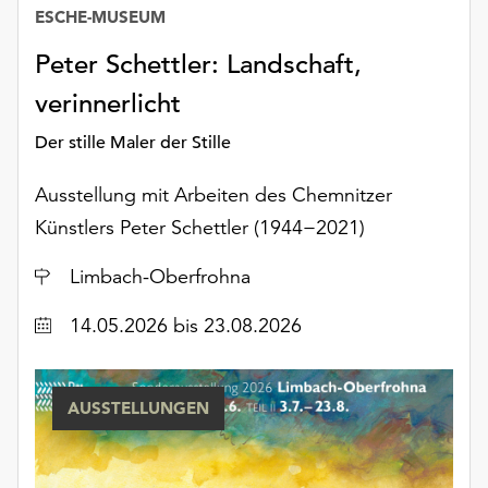
Möchten
ESCHE-MUSEUM
Sie
Peter Schettler: Landschaft,
die
verwendeten
verinnerlicht
Cookies
anpassen,
Der stille Maler der Stille
erreichen
Sie
Ausstellung mit Arbeiten des Chemnitzer
die
Künstlers Peter Schettler (1944−2021)
Einstellungen
über
Ort
Limbach-Oberfrohna
die
Schaltfläche
Datum
14.05.2026
bis 23.08.2026
„Auswählen“.
Weitere
Informationen
AUSSTELLUNGEN
finden
Sie
in