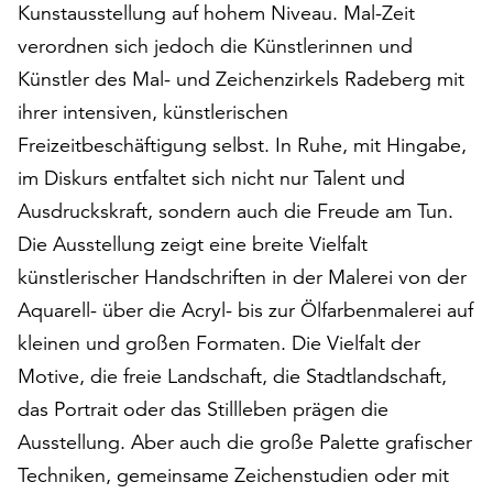
Kunstausstellung auf hohem Niveau. Mal-Zeit
auf
verordnen sich jedoch die Künstlerinnen und
„Alle
akzeptieren“,
Künstler des Mal- und Zeichenzirkels Radeberg mit
um
ihrer intensiven, künstlerischen
alle
Freizeitbeschäftigung selbst. In Ruhe, mit Hingabe,
Cookies
zu
im Diskurs entfaltet sich nicht nur Talent und
akzeptieren.
Ausdruckskraft, sondern auch die Freude am Tun.
Sie
Die Ausstellung zeigt eine breite Vielfalt
können
Ihr
künstlerischer Handschriften in der Malerei von der
Einverständnis
Aquarell- über die Acryl- bis zur Ölfarbenmalerei auf
jederzeit
kleinen und großen Formaten. Die Vielfalt der
ändern
Motive, die freie Landschaft, die Stadtlandschaft,
und
widerrufen.
das Portrait oder das Stillleben prägen die
Dafür
Ausstellung. Aber auch die große Palette grafischer
steht
Techniken, gemeinsame Zeichenstudien oder mit
Ihnen