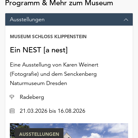
Programm & Mehr zum Museum
Möchten
Sie
die
Ausstellungen
verwendeten
Cookies
MUSEUM SCHLOSS KLIPPENSTEIN
anpassen,
erreichen
Ein NEST [a nest]
Sie
die
Eine Ausstellung von Karen Weinert
Einstellungen
(Fotografie) und dem Senckenberg
über
die
Naturmuseum Dresden
Schaltfläche
„Auswählen“.
Ort
Radeberg
Weitere
Datum
21.03.2026
bis 16.08.2026
Informationen
finden
Sie
AUSSTELLUNGEN
in