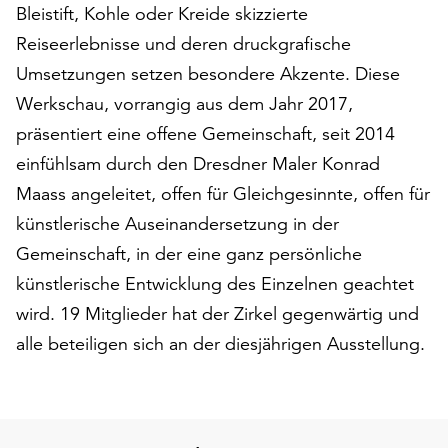
am
Bleistift, Kohle oder Kreide skizzierte
Ende
Reiseerlebnisse und deren druckgrafische
der
Umsetzungen setzen besondere Akzente. Diese
Seite
die
Werkschau, vorrangig aus dem Jahr 2017,
Schaltfläche
präsentiert eine offene Gemeinschaft, seit 2014
„Cookie-
einfühlsam durch den Dresdner Maler Konrad
Einstellungen“
zur
Maass angeleitet, offen für Gleichgesinnte, offen für
Verfügung.
künstlerische Auseinandersetzung in der
Funktionale
Gemeinschaft, in der eine ganz persönliche
Cookies
künstlerische Entwicklung des Einzelnen geachtet
werden
auch
wird. 19 Mitglieder hat der Zirkel gegenwärtig und
ohne
alle beteiligen sich an der diesjährigen Ausstellung.
Ihr
Einverständnis
weiterhin
ausgeführt.