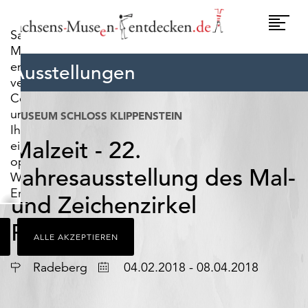
widerrufen.
Umscha
Sachsens-
Naviga
Museen-
entdecken.de
Ausstellungen
verwendet
Cookies,
um
MUSEUM SCHLOSS KLIPPENSTEIN
Ihnen
Malzeit - 22.
ein
optimales
Jahresausstellung des Mal-
Webseiten-
Erlebnis
und Zeichenzirkel
zu
bieten.
Radebergs
ALLE AKZEPTIEREN
Dazu
zählen
Ort
Datum
Radeberg
04.02.2018 - 08.04.2018
Cookies,
die
für