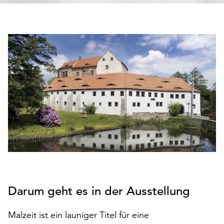
den
Betrieb
der
Seite
notwendig
sind
(funktionale
Cookies),
sowie
solche,
die
lediglich
zu
anonymen
Statistikzwecken
genutzt
Darum geht es in der Ausstellung
werden.
Klicken
Malzeit ist ein launiger Titel für eine
Sie