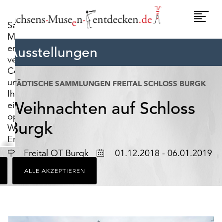
widerrufen.
Umscha
Sachsens-
Naviga
Museen-
entdecken.de
Ausstellungen
verwendet
Cookies,
um
STÄDTISCHE SAMMLUNGEN FREITAL SCHLOSS BURGK
Ihnen
Weihnachten auf Schloss
ein
optimales
Burgk
Webseiten-
Erlebnis
zu
Ort
Datum
Freital OT Burgk
01.12.2018 - 06.01.2019
bieten.
ALLE AKZEPTIEREN
Dazu
zählen
Cookies,
die
für