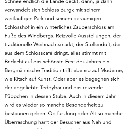
Schnee endlich die Lande deckt, dann, ja dann
auf
verwandelt sich Schloss Burgk mit seinem
„Alle
weitläufigen Park und seinem geräumigen
akzeptieren“,
um
Schlosshof in ein winterliches Zauberschloss am
alle
Fuße des Windbergs. Reizvolle Ausstellungen, der
Cookies
traditionelle Weihnachtsmarkt, der Stollenduft, der
zu
akzeptieren.
aus dem Schlosscafé dringt, alles stimmt mit
Sie
Bedacht auf das schönste Fest des Jahres ein.
können
Bergmännische Tradition trifft ebenso auf Moderne,
Ihr
Einverständnis
wie Kitsch auf Kunst. Oder aber es begegnen sich
jederzeit
der abgeliebte Teddybär und das reizende
ändern
Püppchen in dessen Stube. Auch in diesem Jahr
und
wird es wieder so manche Besonderheit zu
widerrufen.
Dafür
bestaunen geben. Ob für Jung oder Alt so manche
steht
Überraschung harrt der Besucher aus Nah und
Ihnen