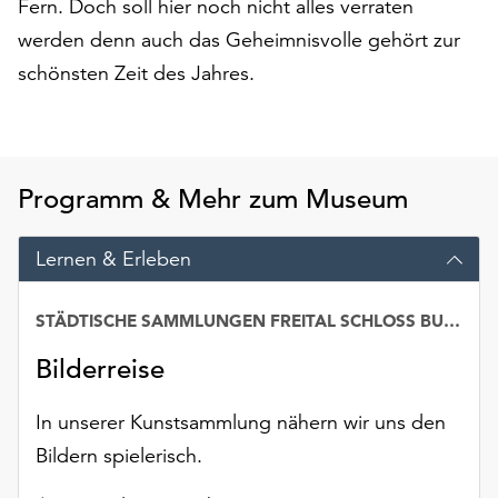
Fern. Doch soll hier noch nicht alles verraten
am
Ende
werden denn auch das Geheimnisvolle gehört zur
der
schönsten Zeit des Jahres.
Seite
die
Schaltfläche
„Cookie-
Einstellungen“
Programm & Mehr zum Museum
zur
Verfügung.
Lernen & Erleben
Funktionale
Cookies
werden
STÄDTISCHE SAMMLUNGEN FREITAL SCHLOSS BURGK
auch
Bilderreise
ohne
Ihr
Einverständnis
In unserer Kunstsammlung nähern wir uns den
weiterhin
Bildern spielerisch.
ausgeführt.