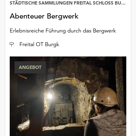
STÄDTISCHE SAMMLUNGEN FREITAL SCHLOSS BURGK
unserer
Datenschutzerklärung
Abenteuer Bergwerk
oder
dem
Erlebnisreiche Führung durch das Bergwerk
Impressum
.
Ort
Freital OT Burgk
ANGEBOT