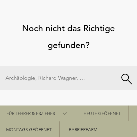
Noch nicht das Richtige
gefunden?
Schnellzugriff
FÜR LEHRER & ERZIEHER
HEUTE GEÖFFNET
MONTAGS GEÖFFNET
BARRIEREARM