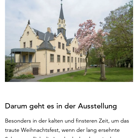
den
Betrieb
der
Seite
notwendig
sind
(funktionale
Cookies),
sowie
solche,
die
lediglich
zu
anonymen
Statistikzwecken
Darum geht es in der Ausstellung
genutzt
werden.
Besonders in der kalten und finsteren Zeit, um das
traute Weihnachtsfest, wenn der lang ersehnte
Klicken
Sie