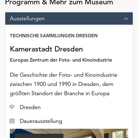
Programm & Mehr zum Museum
Möchten
Sie
Ausstellungen
die
verwendeten
Cookies
TECHNISCHE SAMMLUNGEN DRESDEN
Datum
anpassen,
erreichen
Kamerastadt Dresden
Sie
Europas Zentrum der Foto- und Kinoindustrie
die
Einstellungen
Die Geschichte der Foto- und Kinoindustrie
über
die
zwischen 1900 und 1990 in Dresden, dem
Schaltfläche
größten Standort der Branche in Europa
„Auswählen“.
Ort
Dresden
Weitere
Informationen
Dauerausstellung
finden
Sie
in