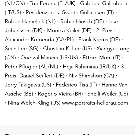
am
(NL/CN) · Tori Ferenc (PL/UK) · Gabriele Galimberti
Ende
(IT/US) · Residenzpreis: Svante Gullichsen (FI) ·
der
Ruben Hamelink (NL) · Robin Hinsch (DE) · Lise
Seite
Johansson (DK) · Monika Keiler (DE) · 2. Preis:
die
Schaltfläche
Alexander Komenda (CA/PL) · Frank Krems (DE) ·
„Cookie-
Sean Lee (SG) · Christian K. Lee (US) · Xiangyu Long
Einstellungen“
(CN) · Quetzal Maucci (US/UK) · Ettore Moni (IT) ·
zur
Verfügung.
Peter Pflügler (AU/NL) · Heja Rahiminia (IR/UK) · 3.
Funktionale
Preis: Daniel Seiffert (DE) · Niv Shimshon (CA) ·
Cookies
Jerry Takigawa (US) · Federico Tisa (IT) · Hanne Van
werden
auch
Assche (BE) · Rogério Vieira (BR) · Shelli Weiler (US)
ohne
· Nina Welch-Kling (US) www.portraits-hellerau.com
Ihr
Einverständnis
weiterhin
ausgeführt.