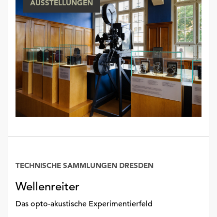
AUSSTELLUNGEN
unserer
Datenschutzerklärung
oder
dem
Impressum
.
TECHNISCHE SAMMLUNGEN DRESDEN
Datum
Wellenreiter
Das opto-akustische Experimentierfeld