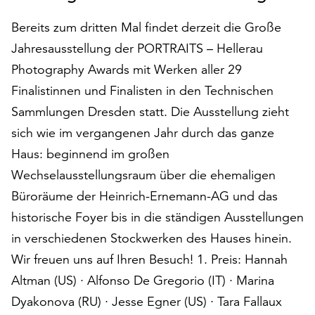
auf
Bereits zum dritten Mal findet derzeit die Große
„Alle
akzeptieren“,
Jahresausstellung der PORTRAITS – Hellerau
um
Photography Awards mit Werken aller 29
alle
Finalistinnen und Finalisten in den Technischen
Cookies
Sammlungen Dresden statt. Die Ausstellung zieht
zu
akzeptieren.
sich wie im vergangenen Jahr durch das ganze
Sie
Haus: beginnend im großen
können
Wechselausstellungsraum über die ehemaligen
Ihr
Einverständnis
Büroräume der Heinrich-Ernemann-AG und das
jederzeit
historische Foyer bis in die ständigen Ausstellungen
ändern
in verschiedenen Stockwerken des Hauses hinein.
und
widerrufen.
Wir freuen uns auf Ihren Besuch! 1. Preis: Hannah
Dafür
Altman (US) · Alfonso De Gregorio (IT) · Marina
steht
Dyakonova (RU) · Jesse Egner (US) · Tara Fallaux
Ihnen