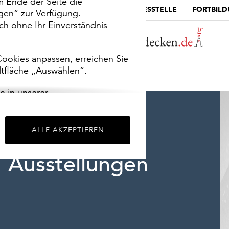
m Ende der Seite die
MUSEUMSPORTAL
DIE LANDESSTELLE
FORTBIL
ngen“ zur Verfügung.
h ohne Ihr Einverständnis
ookies anpassen, erreichen Sie
ltfläche „Auswählen“.
e in unserer
m
Impressum
.
ALLE AKZEPTIEREN
Ausstellungen