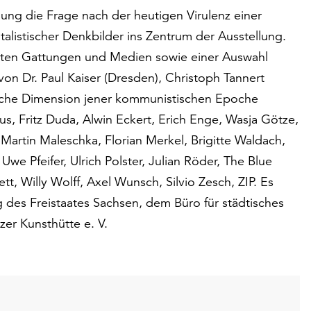
llung die Frage nach der heutigen Virulenz einer
alistischer Denkbilder ins Zentrum der Ausstellung.
nsten Gattungen und Medien sowie einer Auswahl
 von Dr. Paul Kaiser (Dresden), Christoph Tannert
rische Dimension jener kommunistischen Epoche
laus, Fritz Duda, Alwin Eckert, Erich Enge, Wasja Götze,
Martin Maleschka, Florian Merkel, Brigitte Waldach,
e Pfeifer, Ulrich Polster, Julian Röder, The Blue
 Willy Wolff, Axel Wunsch, Silvio Zesch, ZIP. Es
ng des Freistaates Sachsen, dem Büro für städtisches
r Kunsthütte e. V.