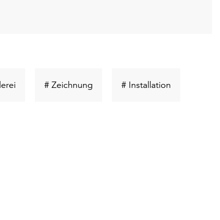
t
Schlüsselwort
Schlüsselwort
Schlüsselwor
erei
# Zeichnung
# Installation
suchen
suchen
suchen