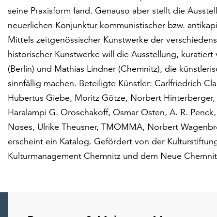
seine Praxisform fand. Genauso aber stellt die Ausste
neuerlichen Konjunktur kommunistischer bzw. antikapit
Mittels zeitgenössischer Kunstwerke der verschiede
historischer Kunstwerke will die Ausstellung, kuratiert
(Berlin) und Mathias Lindner (Chemnitz), die künstle
sinnfällig machen. Beteiligte Künstler: Carlfriedrich C
Hubertus Giebe, Moritz Götze, Norbert Hinterberger, 
Haralampi G. Oroschakoff, Osmar Osten, A. R. Penck, Uw
Noses, Ulrike Theusner, TMOMMA, Norbert Wagenbrett,
erscheint ein Katalog. Gefördert von der Kulturstiftu
Kulturmanagement Chemnitz und dem Neue Chemnitze