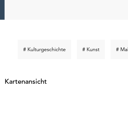
Schlüsselwort
Schlüsselwor
# Kulturgeschichte
# Kunst
# Mal
suchen
suchen
Kartenansicht