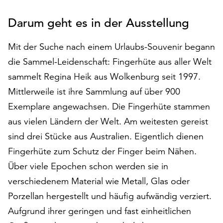
auf
Darum geht es in der Ausstellung
„Alle
akzeptieren“,
um
Mit der Suche nach einem Urlaubs-Souvenir begann
alle
die Sammel-Leidenschaft: Fingerhüte aus aller Welt
Cookies
sammelt Regina Heik aus Wolkenburg seit 1997.
zu
akzeptieren.
Mittlerweile ist ihre Sammlung auf über 900
Sie
Exemplare angewachsen. Die Fingerhüte stammen
können
aus vielen Ländern der Welt. Am weitesten gereist
Ihr
Einverständnis
sind drei Stücke aus Australien. Eigentlich dienen
jederzeit
Fingerhüte zum Schutz der Finger beim Nähen.
ändern
Über viele Epochen schon werden sie in
und
verschiedenem Material wie Metall, Glas oder
widerrufen.
Dafür
Porzellan hergestellt und häufig aufwändig verziert.
steht
Aufgrund ihrer geringen und fast einheitlichen
Ihnen