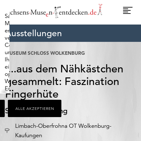
widerrufen.
Umscha
Sachsens-
Naviga
Museen-
entdecken.de
Ausstellungen
verwendet
Cookies,
um
MUSEUM SCHLOSS WOLKENBURG
Ihnen
....aus dem Nähkästchen
ein
optimales
gesammelt: Faszination
Webseiten-
Erlebnis
Fingerhüte
zu
bieten.
Sonderausstellung
ALLE AKZEPTIEREN
Dazu
zählen
Cookies,
Ort
D
Limbach-Oberfrohna OT Wolkenburg-
die
Kaufungen
für