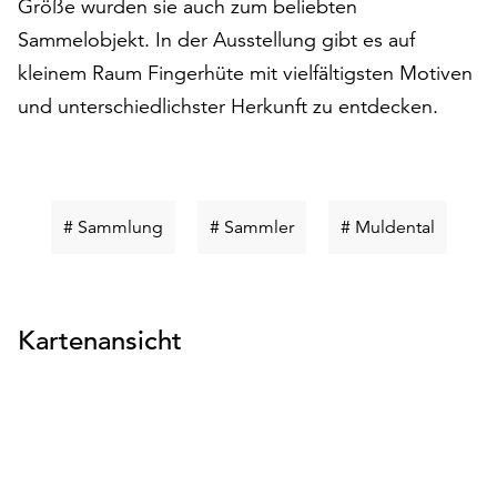
Größe wurden sie auch zum beliebten
am
Ende
Sammelobjekt. In der Ausstellung gibt es auf
der
kleinem Raum Fingerhüte mit vielfältigsten Motiven
Seite
und unterschiedlichster Herkunft zu entdecken.
die
Schaltfläche
„Cookie-
Einstellungen“
zur
Schlüsselwort
Schlüsselwort
Schlüss
# Sammlung
# Sammler
# Muldental
Verfügung.
suchen
suchen
suchen
Funktionale
Cookies
werden
Kartenansicht
auch
ohne
Ihr
Einverständnis
weiterhin
ausgeführt.