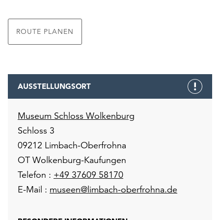
unserer
Datenschutzerklärung
oder
ROUTE PLANEN
dem
Impressum
.
AUSSTELLUNGSORT
Museum Schloss Wolkenburg
Schloss 3
09212 Limbach-Oberfrohna
OT Wolkenburg-Kaufungen
Telefon :
+49 37609 58170
E-Mail :
museen@limbach-oberfrohna.de