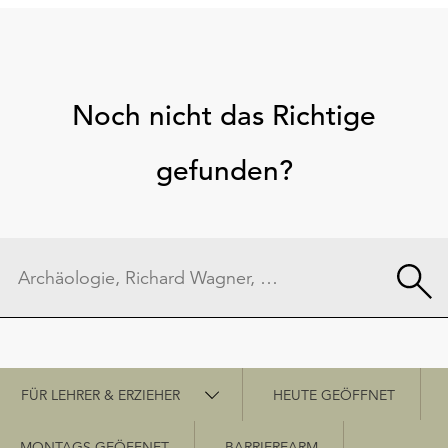
Noch nicht das Richtige
gefunden?
Schnellzugriff
FÜR LEHRER & ERZIEHER
HEUTE GEÖFFNET
MONTAGS GEÖFFNET
BARRIEREARM