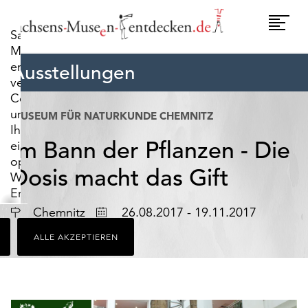
widerrufen.
Umscha
Sachsens-
Naviga
Museen-
entdecken.de
Ausstellungen
verwendet
Cookies,
um
MUSEUM FÜR NATURKUNDE CHEMNITZ
Ihnen
Im Bann der Pflanzen - Die
ein
optimales
Dosis macht das Gift
Webseiten-
Erlebnis
zu
Ort
Datum
Chemnitz
26.08.2017 - 19.11.2017
bieten.
ALLE AKZEPTIEREN
Dazu
zählen
Cookies,
die
für