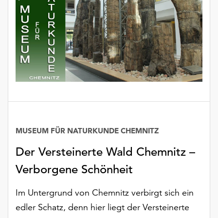
Möchten
Sie
die
verwendeten
Cookies
anpassen,
erreichen
Sie
die
Einstellungen
über
die
MUSEUM FÜR NATURKUNDE CHEMNITZ
Schaltfläche
Der Versteinerte Wald Chemnitz –
„Auswählen“.
Verborgene Schönheit
Weitere
Informationen
Im Untergrund von Chemnitz verbirgt sich ein
finden
Sie
edler Schatz, denn hier liegt der Versteinerte
in