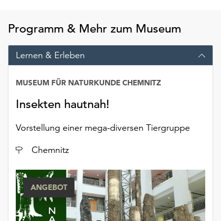
am
Ende
Programm & Mehr zum Museum
der
Seite
die
Lernen & Erleben
Schaltfläche
„Cookie-
MUSEUM FÜR NATURKUNDE CHEMNITZ
Einstellungen“
zur
Insekten hautnah!
Verfügung.
Funktionale
Vorstellung einer mega-diversen Tiergruppe
Cookies
werden
Ort
Chemnitz
auch
ohne
Ihr
Einverständnis
ANGEBOT
weiterhin
ausgeführt.