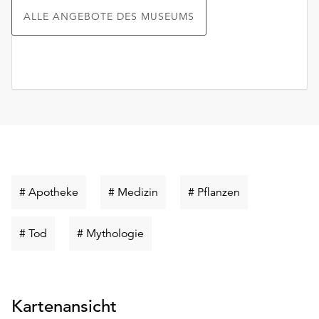
ALLE ANGEBOTE DES MUSEUMS
Schlüsselwort
Schlüsselwort
Schlüsselwort
# Apotheke
# Medizin
# Pflanzen
suchen
suchen
suchen
Schlüsselwort
Schlüsselwort
# Tod
# Mythologie
suchen
suchen
Kartenansicht