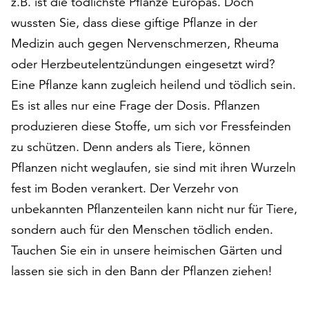
z.B. ist die tödlichste Pflanze Europas. Doch
auf
wussten Sie, dass diese giftige Pflanze in der
„Alle
Medizin auch gegen Nervenschmerzen, Rheuma
akzeptieren“,
um
oder Herzbeutelentzündungen eingesetzt wird?
alle
Eine Pflanze kann zugleich heilend und tödlich sein.
Cookies
Es ist alles nur eine Frage der Dosis. Pflanzen
zu
akzeptieren.
produzieren diese Stoffe, um sich vor Fressfeinden
Sie
zu schützen. Denn anders als Tiere, können
können
Pflanzen nicht weglaufen, sie sind mit ihren Wurzeln
Ihr
fest im Boden verankert. Der Verzehr von
Einverständnis
jederzeit
unbekannten Pflanzenteilen kann nicht nur für Tiere,
ändern
sondern auch für den Menschen tödlich enden.
und
Tauchen Sie ein in unsere heimischen Gärten und
widerrufen.
Dafür
lassen sie sich in den Bann der Pflanzen ziehen!
steht
Ihnen