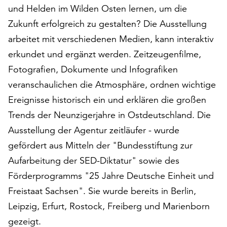
am
und Helden im Wilden Osten lernen, um die
Ende
Zukunft erfolgreich zu gestalten? Die Ausstellung
der
arbeitet mit verschiedenen Medien, kann interaktiv
Seite
die
erkundet und ergänzt werden. Zeitzeugenfilme,
Schaltfläche
Fotografien, Dokumente und Infografiken
„Cookie-
veranschaulichen die Atmosphäre, ordnen wichtige
Einstellungen“
zur
Ereignisse historisch ein und erklären die großen
Verfügung.
Trends der Neunzigerjahre in Ostdeutschland. Die
Funktionale
Ausstellung der Agentur zeitläufer - wurde
Cookies
werden
gefördert aus Mitteln der "Bundesstiftung zur
auch
Aufarbeitung der SED-Diktatur" sowie des
ohne
Förderprogramms "25 Jahre Deutsche Einheit und
Ihr
Freistaat Sachsen". Sie wurde bereits in Berlin,
Einverständnis
weiterhin
Leipzig, Erfurt, Rostock, Freiberg und Marienborn
ausgeführt.
gezeigt.