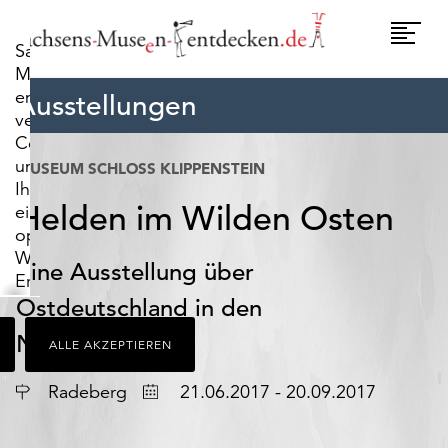
widerrufen.
Umscha
Sachsens-
Naviga
Museen-
entdecken.de
Ausstellungen
verwendet
Cookies,
um
MUSEUM SCHLOSS KLIPPENSTEIN
Ihnen
Helden im Wilden Osten
ein
optimales
Webseiten-
Eine Ausstellung über
Erlebnis
zu
Ostdeutschland in den
bieten.
Neunzigerjahren
ALLE AKZEPTIEREN
Dazu
zählen
Ort
Datum
Radeberg
21.06.2017 - 20.09.2017
Cookies,
die
für