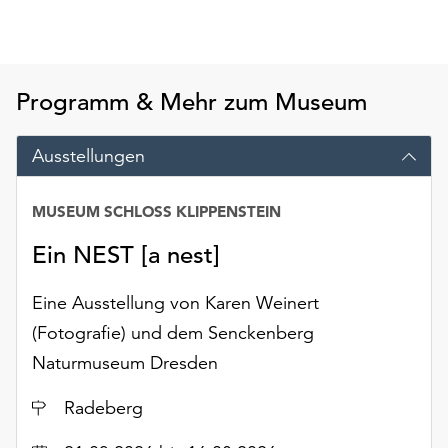
Möchten
Sie
die
verwendeten
Programm & Mehr zum Museum
Cookies
anpassen,
erreichen
Ausstellungen
Sie
die
MUSEUM SCHLOSS KLIPPENSTEIN
Einstellungen
über
Ein NEST [a nest]
die
Schaltfläche
Eine Ausstellung von Karen Weinert
„Auswählen“.
(Fotografie) und dem Senckenberg
Weitere
Naturmuseum Dresden
Informationen
finden
Ort
Radeberg
Sie
in