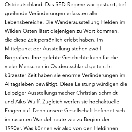
Ostdeutschland. Das SED-Regime war gestürzt, tief
auf
„Alle
greifende Veränderungen erfassten alle
akzeptieren“,
Lebensbereiche. Die Wanderausstellung Helden im
um
Wilden Osten lässt diejenigen zu Wort kommen,
alle
die diese Zeit persönlich erlebt haben. Im
Cookies
zu
Mittelpunkt der Ausstellung stehen zwölf
akzeptieren.
Biografien. Ihre gelebte Geschichte kann für die
Sie
vieler Menschen in Ostdeutschland gelten. In
können
Ihr
kürzester Zeit haben sie enorme Veränderungen im
Einverständnis
Alltagsleben bewältigt. Diese Leistung würdigen die
jederzeit
Leipziger Ausstellungsmacher Christian Schmidt
ändern
und
und Aiko Wulff. Zugleich werfen sie hochaktuelle
widerrufen.
Fragen auf. Denn unsere Gesellschaft befindet sich
Dafür
im rasanten Wandel heute wie zu Beginn der
steht
Ihnen
1990er. Was können wir also von den Heldinnen