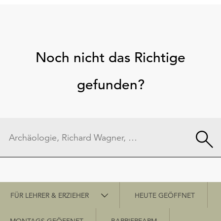
Noch nicht das Richtige
gefunden?
Schnellzugriff
FÜR LEHRER & ERZIEHER
HEUTE GEÖFFNET