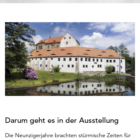
den
Betrieb
der
Seite
notwendig
sind
(funktionale
Cookies),
sowie
solche,
die
lediglich
zu
anonymen
Statistikzwecken
genutzt
Darum geht es in der Ausstellung
werden.
Klicken
Die Neunzigerjahre brachten stürmische Zeiten für
Sie