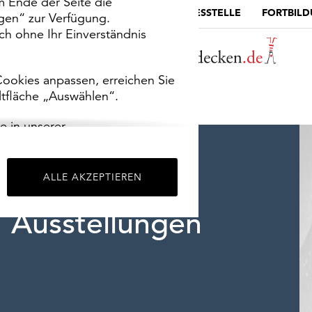
m Ende der Seite die
MUSEUMSPORTAL
DIE LANDESSTELLE
FORTBIL
ngen“ zur Verfügung.
h ohne Ihr Einverständnis
ookies anpassen, erreichen Sie
ltfläche „Auswählen“.
e in unserer
m
Impressum
.
ALLE AKZEPTIEREN
Ausstellungen