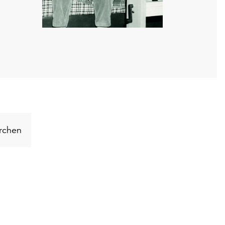
Schlüsselwort
rchen
suchen