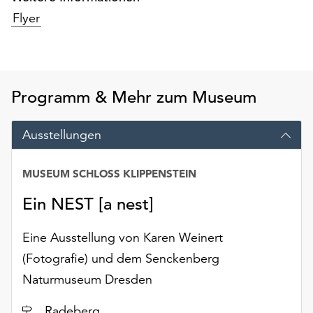
Möchten
Flyer
Sie
die
verwendeten
Cookies
anpassen,
Programm & Mehr zum Museum
erreichen
Sie
Ausstellungen
die
Einstellungen
über
MUSEUM SCHLOSS KLIPPENSTEIN
die
Ein NEST [a nest]
Schaltfläche
„Auswählen“.
Eine Ausstellung von Karen Weinert
Weitere
(Fotografie) und dem Senckenberg
Informationen
finden
Naturmuseum Dresden
Sie
in
Ort
Radeberg