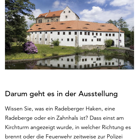
den
Betrieb
der
Seite
notwendig
sind
(funktionale
Cookies),
sowie
solche,
die
lediglich
zu
Darum geht es in der Ausstellung
anonymen
Statistikzwecken
Wissen Sie, was ein Radeberger Haken, eine
genutzt
Radeberge oder ein Zahnhals ist? Dass einst am
werden.
Kirchturm angezeigt wurde, in welcher Richtung es
Klicken
brennt oder die Feuerwehr zeitweise zur Polizei
Sie