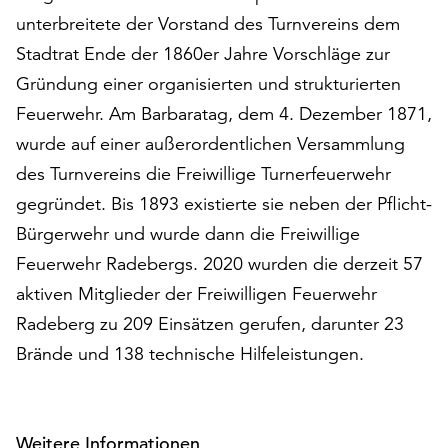
am
unterbreitete der Vorstand des Turnvereins dem
Ende
Stadtrat Ende der 1860er Jahre Vorschläge zur
der
Seite
Gründung einer organisierten und strukturierten
die
Feuerwehr. Am Barbaratag, dem 4. Dezember 1871,
Schaltfläche
wurde auf einer außerordentlichen Versammlung
„Cookie-
Einstellungen“
des Turnvereins die Freiwillige Turnerfeuerwehr
zur
gegründet. Bis 1893 existierte sie neben der Pflicht-
Verfügung.
Bürgerwehr und wurde dann die Freiwillige
Funktionale
Cookies
Feuerwehr Radebergs. 2020 wurden die derzeit 57
werden
aktiven Mitglieder der Freiwilligen Feuerwehr
auch
Radeberg zu 209 Einsätzen gerufen, darunter 23
ohne
Brände und 138 technische Hilfeleistungen.
Ihr
Einverständnis
weiterhin
ausgeführt.
Weitere Informationen