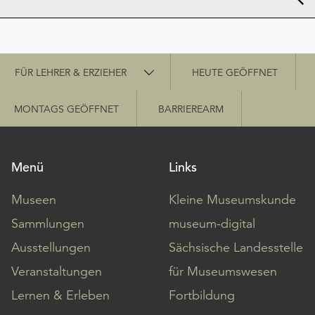
Schnellzugriff
FÜR LEHRER & ERZIEHER
HEUTE GEÖFFNET
MONTAGS GEÖFFNET
BARRIEREARM
Menü
Links
Museen
Kleine Museumskunde
Sammlungen
museum-digital
Ausstellungen
Sächsische Landesstelle
Veranstaltungen
für Museumswesen
Lernen & Erleben
Fortbildung