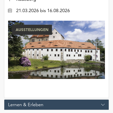
unserer
Datenschutzerklärung
Datum
21.03.2026
bis 16.08.2026
oder
dem
Impressum
AUSSTELLUNGEN
.
Lernen & Erleben