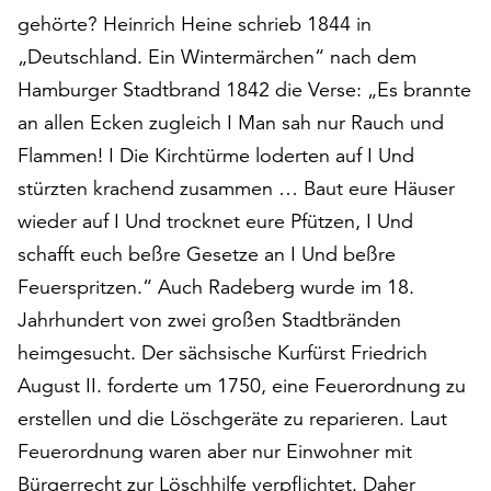
auf
gehörte? Heinrich Heine schrieb 1844 in
„Alle
„Deutschland. Ein Wintermärchen“ nach dem
akzeptieren“,
Hamburger Stadtbrand 1842 die Verse: „Es brannte
um
an allen Ecken zugleich I Man sah nur Rauch und
alle
Cookies
Flammen! I Die Kirchtürme loderten auf I Und
zu
stürzten krachend zusammen … Baut eure Häuser
akzeptieren.
wieder auf I Und trocknet eure Pfützen, I Und
Sie
können
schafft euch beßre Gesetze an I Und beßre
Ihr
Feuerspritzen.“ Auch Radeberg wurde im 18.
Einverständnis
Jahrhundert von zwei großen Stadtbränden
jederzeit
ändern
heimgesucht. Der sächsische Kurfürst Friedrich
und
August II. forderte um 1750, eine Feuerordnung zu
widerrufen.
erstellen und die Löschgeräte zu reparieren. Laut
Dafür
steht
Feuerordnung waren aber nur Einwohner mit
Ihnen
Bürgerrecht zur Löschhilfe verpflichtet. Daher