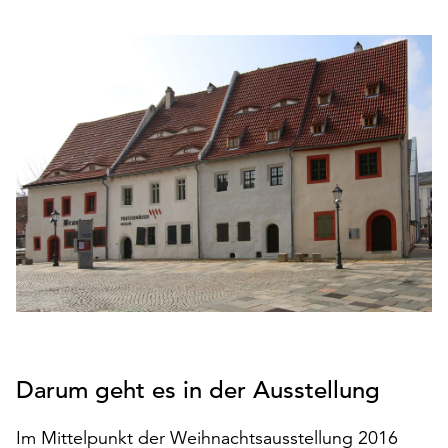
den
Betrieb
der
Seite
notwendig
sind
(funktionale
Cookies),
sowie
solche,
die
lediglich
zu
anonymen
Statistikzwecken
genutzt
werden.
Darum geht es in der Ausstellung
Klicken
Im Mittelpunkt der Weihnachtsausstellung 2016
Sie