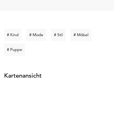
Schlüsselwort
Schlüsselwort
Schlüsselwort
Schlüsselwort
# Kind
# Mode
# Stil
# Möbel
suchen
suchen
suchen
suchen
Schlüsselwort
# Puppe
suchen
Kartenansicht