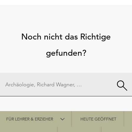
Noch nicht das Richtige
gefunden?
Schnellzugriff
FÜR LEHRER & ERZIEHER
HEUTE GEÖFFNET