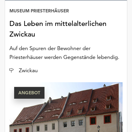
Möchten
Sie
MUSEUM PRIESTERHÄUSER
die
Das Leben im mittelalterlichen
verwendeten
Cookies
Zwickau
anpassen,
erreichen
Auf den Spuren der Bewohner der
Sie
Priesterhäuser werden Gegenstände lebendig.
die
Einstellungen
Ort
Zwickau
über
die
Schaltfläche
„Auswählen“.
ANGEBOT
Weitere
Informationen
finden
Sie
in