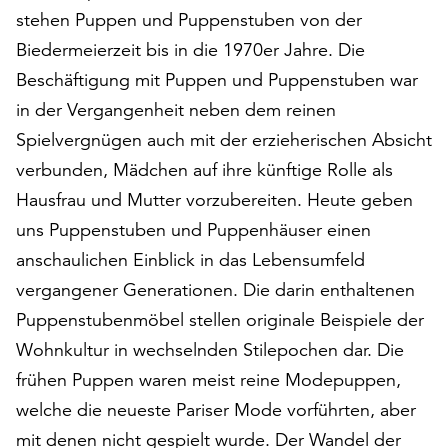
stehen Puppen und Puppenstuben von der
auf
„Alle
Biedermeierzeit bis in die 1970er Jahre. Die
akzeptieren“,
Beschäftigung mit Puppen und Puppenstuben war
um
in der Vergangenheit neben dem reinen
alle
Cookies
Spielvergnügen auch mit der erzieherischen Absicht
zu
verbunden, Mädchen auf ihre künftige Rolle als
akzeptieren.
Hausfrau und Mutter vorzubereiten. Heute geben
Sie
können
uns Puppenstuben und Puppenhäuser einen
Ihr
anschaulichen Einblick in das Lebensumfeld
Einverständnis
vergangener Generationen. Die darin enthaltenen
jederzeit
Puppenstubenmöbel stellen originale Beispiele der
ändern
und
Wohnkultur in wechselnden Stilepochen dar. Die
widerrufen.
frühen Puppen waren meist reine Modepuppen,
Dafür
welche die neueste Pariser Mode vorführten, aber
steht
Ihnen
mit denen nicht gespielt wurde. Der Wandel der