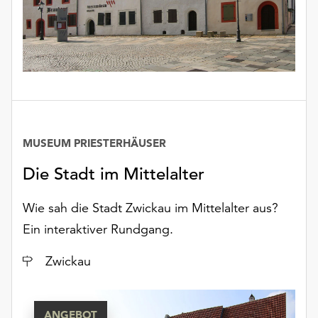
unserer
Datenschutzerklärung
oder
dem
Impressum
.
MUSEUM PRIESTERHÄUSER
Die Stadt im Mittelalter
Wie sah die Stadt Zwickau im Mittelalter aus?
Ein interaktiver Rundgang.
Ort
Zwickau
ANGEBOT