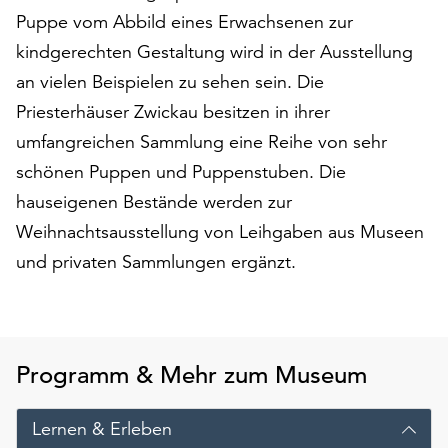
am
Puppe vom Abbild eines Erwachsenen zur
Ende
kindgerechten Gestaltung wird in der Ausstellung
der
Seite
an vielen Beispielen zu sehen sein. Die
die
Priesterhäuser Zwickau besitzen in ihrer
Schaltfläche
umfangreichen Sammlung eine Reihe von sehr
„Cookie-
Einstellungen“
schönen Puppen und Puppenstuben. Die
zur
hauseigenen Bestände werden zur
Verfügung.
Weihnachtsausstellung von Leihgaben aus Museen
Funktionale
und privaten Sammlungen ergänzt.
Cookies
werden
auch
ohne
Ihr
Programm & Mehr zum Museum
Einverständnis
weiterhin
ausgeführt.
Lernen & Erleben