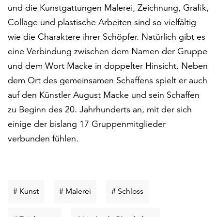
am
und die Kunstgattungen Malerei, Zeichnung, Grafik,
Ende
Collage und plastische Arbeiten sind so vielfältig
der
wie die Charaktere ihrer Schöpfer. Natürlich gibt es
Seite
die
eine Verbindung zwischen dem Namen der Gruppe
Schaltfläche
und dem Wort Macke in doppelter Hinsicht. Neben
„Cookie-
dem Ort des gemeinsamen Schaffens spielt er auch
Einstellungen“
zur
auf den Künstler August Macke und sein Schaffen
Verfügung.
zu Beginn des 20. Jahrhunderts an, mit der sich
Funktionale
einige der bislang 17 Gruppenmitglieder
Cookies
werden
verbunden fühlen.
auch
ohne
Ihr
Einverständnis
Schlüsselwort
Schlüsselwort
Schlüsselwort
# Kunst
# Malerei
# Schloss
weiterhin
suchen
suchen
suchen
ausgeführt.