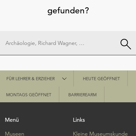
gefunden?
Schnellzugriff
FÜR LEHRER & ERZIEHER
HEUTE GEÖFFNET
MONTAGS GEÖFFNET
BARRIEREARM
Menü
Links
Museen
Kleine Museumskunde