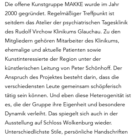
Die offene Kunstgruppe MAKKE wurde im Jahr
auf
„Alle
2000 gegründet. Regelmäßiger Treffpunkt ist
akzeptieren“,
seitdem das Atelier der psychiatrischen Tagesklinik
um
des Rudolf Virchow Klinikums Glauchau. Zu den
alle
Mitgliedern gehören Mitarbeiter des Klinikums,
Cookies
zu
ehemalige und aktuelle Patienten sowie
akzeptieren.
Kunstinteressierte der Region unter der
Sie
künstlerischen Leitung von Peter Schönhoff. Der
können
Ihr
Anspruch des Projektes besteht darin, dass die
Einverständnis
verschiedensten Leute gemeinsam schöpferisch
jederzeit
tätig sein können. Und eben diese Heterogenität ist
ändern
und
es, die der Gruppe ihre Eigenheit und besondere
widerrufen.
Dynamik verleiht. Das spiegelt sich auch in der
Dafür
Ausstellung auf Schloss Wolkenburg wieder.
steht
Unterschiedlichste Stile, persönliche Handschriften
Ihnen