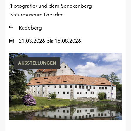
Möchten
(Fotografie) und dem Senckenberg
Sie
Naturmuseum Dresden
die
verwendeten
Ort
Radeberg
Cookies
anpassen,
Datum
21.03.2026
bis 16.08.2026
erreichen
Sie
die
AUSSTELLUNGEN
Einstellungen
über
die
Schaltfläche
„Auswählen“.
Weitere
Informationen
finden
Sie
in