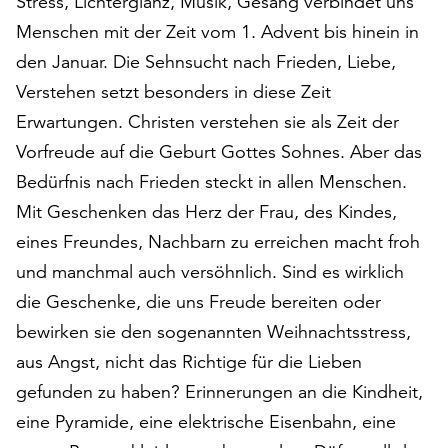
Stress, Lichterglanz, Musik, Gesang verbindet uns
auf
Menschen mit der Zeit vom 1. Advent bis hinein in
„Alle
den Januar. Die Sehnsucht nach Frieden, Liebe,
akzeptieren“,
um
Verstehen setzt besonders in diese Zeit
alle
Erwartungen. Christen verstehen sie als Zeit der
Cookies
Vorfreude auf die Geburt Gottes Sohnes. Aber das
zu
akzeptieren.
Bedürfnis nach Frieden steckt in allen Menschen.
Sie
Mit Geschenken das Herz der Frau, des Kindes,
können
eines Freundes, Nachbarn zu erreichen macht froh
Ihr
und manchmal auch versöhnlich. Sind es wirklich
Einverständnis
jederzeit
die Geschenke, die uns Freude bereiten oder
ändern
bewirken sie den sogenannten Weihnachtsstress,
und
aus Angst, nicht das Richtige für die Lieben
widerrufen.
Dafür
gefunden zu haben? Erinnerungen an die Kindheit,
steht
eine Pyramide, eine elektrische Eisenbahn, eine
Ihnen