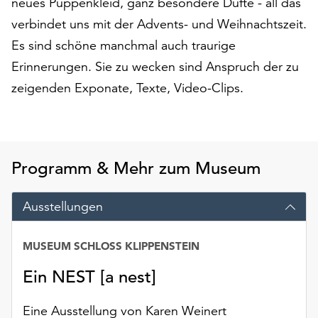
neues Puppenkleid, ganz besondere Düfte - all das
am
Ende
verbindet uns mit der Advents- und Weihnachtszeit.
der
Es sind schöne manchmal auch traurige
Seite
Erinnerungen. Sie zu wecken sind Anspruch der zu
die
zeigenden Exponate, Texte, Video-Clips.
Schaltfläche
„Cookie-
Einstellungen“
zur
Verfügung.
Programm & Mehr zum Museum
Funktionale
Cookies
werden
Ausstellungen
auch
ohne
MUSEUM SCHLOSS KLIPPENSTEIN
Ihr
Einverständnis
Ein NEST [a nest]
weiterhin
ausgeführt.
Eine Ausstellung von Karen Weinert