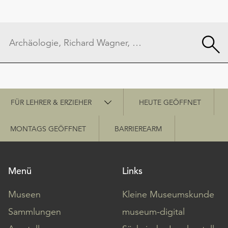
Schnellzugriff
FÜR LEHRER & ERZIEHER
HEUTE GEÖFFNET
MONTAGS GEÖFFNET
BARRIEREARM
Menü
Links
Museen
Kleine Museumskunde
Sammlungen
museum-digital