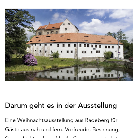
den
Betrieb
der
Seite
notwendig
sind
(funktionale
Cookies),
sowie
solche,
die
lediglich
zu
anonymen
Statistikzwecken
Darum geht es in der Ausstellung
genutzt
werden.
Eine Weihnachtsausstellung aus Radeberg für
Gäste aus nah und fern. Vorfreude, Besinnung,
Klicken
Sie