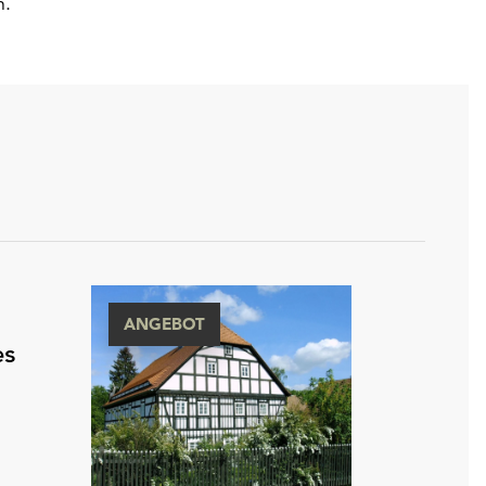
n.
ANGEBOT
es