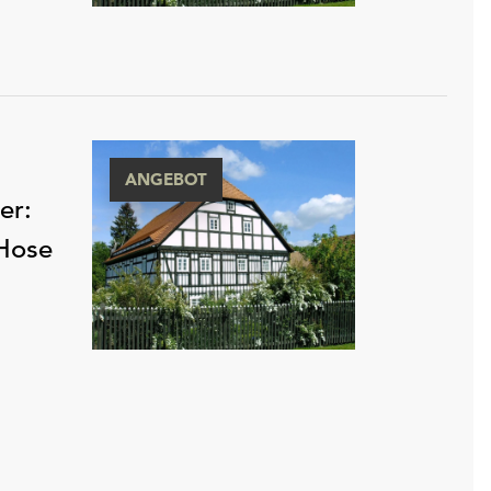
ANGEBOT
er:
 Hose