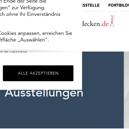
m Ende der Seite die
MUSEUMSPORTAL
DIE LANDESSTELLE
FORTBIL
ngen“ zur Verfügung.
h ohne Ihr Einverständnis
ookies anpassen, erreichen Sie
ltfläche „Auswählen“.
e in unserer
m
Impressum
.
ALLE AKZEPTIEREN
Ausstellungen