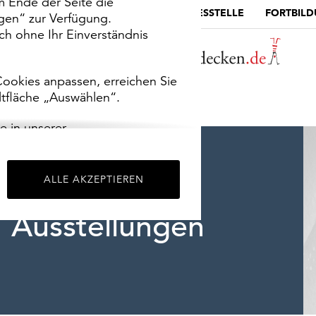
m Ende der Seite die
MUSEUMSPORTAL
DIE LANDESSTELLE
FORTBIL
ngen“ zur Verfügung.
h ohne Ihr Einverständnis
ookies anpassen, erreichen Sie
ltfläche „Auswählen“.
e in unserer
m
Impressum
.
ALLE AKZEPTIEREN
Ausstellungen