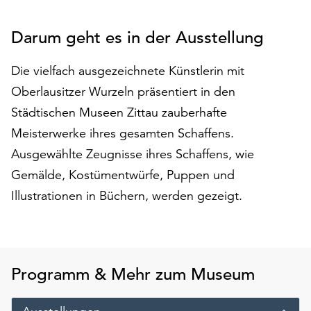
auf
„Alle
Darum geht es in der Ausstellung
akzeptieren“,
um
Die vielfach ausgezeichnete Künstlerin mit
alle
Oberlausitzer Wurzeln präsentiert in den
Cookies
zu
Städtischen Museen Zittau zauberhafte
akzeptieren.
Meisterwerke ihres gesamten Schaffens.
Sie
Ausgewählte Zeugnisse ihres Schaffens, wie
können
Ihr
Gemälde, Kostümentwürfe, Puppen und
Einverständnis
Illustrationen in Büchern, werden gezeigt.
jederzeit
ändern
und
widerrufen.
Dafür
Programm & Mehr zum Museum
steht
Ihnen