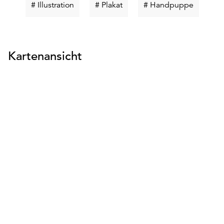
Schlüsselwort
Schlüsselwort
Schlüsse
# Illustration
# Plakat
# Handpuppe
suchen
suchen
suchen
Kartenansicht