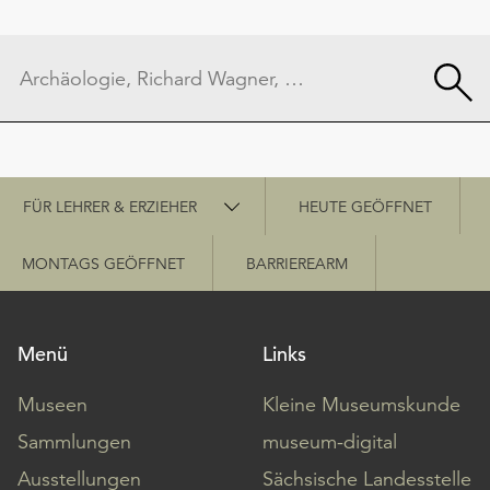
Schnellzugriff
FÜR LEHRER & ERZIEHER
HEUTE GEÖFFNET
MONTAGS GEÖFFNET
BARRIEREARM
Menü
Links
Museen
Kleine Museumskunde
Sammlungen
museum-digital
Ausstellungen
Sächsische Landesstelle