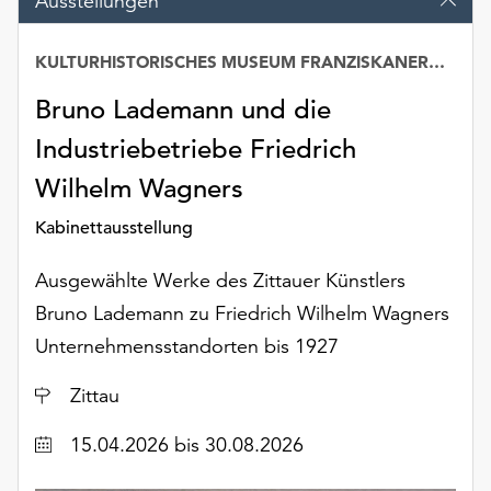
Ausstellungen
am
Ende
der
KULTURHISTORISCHES MUSEUM FRANZISKANERKLOSTER
Seite
Bruno Lademann und die
die
Schaltfläche
Industriebetriebe Friedrich
„Cookie-
Wilhelm Wagners
Einstellungen“
zur
Kabinettausstellung
Verfügung.
Funktionale
Ausgewählte Werke des Zittauer Künstlers
Cookies
werden
Bruno Lademann zu Friedrich Wilhelm Wagners
auch
Unternehmensstandorten bis 1927
ohne
Ihr
Ort
Zittau
Einverständnis
weiterhin
Datum
15.04.2026
bis 30.08.2026
ausgeführt.