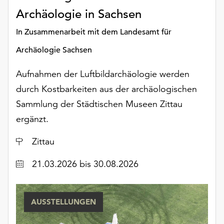
unserer
Archäologie in Sachsen
Datenschutzerklärung
oder
In Zusammenarbeit mit dem Landesamt für
dem
Archäologie Sachsen
Impressum
.
Aufnahmen der Luftbildarchäologie werden
durch Kostbarkeiten aus der archäologischen
Sammlung der Städtischen Museen Zittau
ergänzt.
Ort
Zittau
Datum
21.03.2026
bis 30.08.2026
AUSSTELLUNGEN