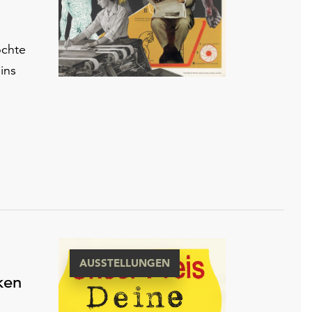
öchte
ins
AUSSTELLUNGEN
ken