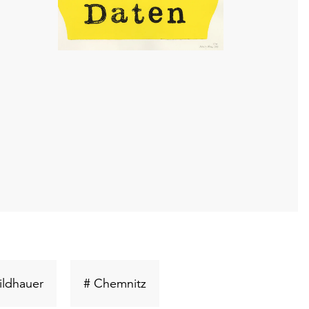
Schlüsselwort
Schlüsselwort
ildhauer
# Chemnitz
suchen
suchen