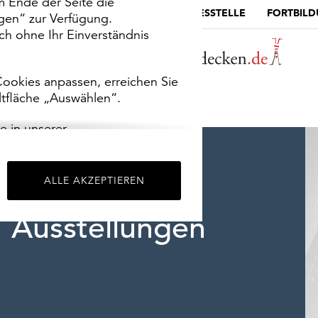
m Ende der Seite die
MUSEUMSPORTAL
DIE LANDESSTELLE
FORTBIL
ngen“ zur Verfügung.
h ohne Ihr Einverständnis
ookies anpassen, erreichen Sie
ltfläche „Auswählen“.
e in unserer
m
Impressum
.
ALLE AKZEPTIEREN
Ausstellungen